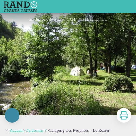
Camping Les Peupliers - Le Rozier
camping bord de la jonte - CAMPING LES PEUPLIERS
Imprimer
>>
Accueil
>
Où dormir ?
>
Camping Les Peupliers - Le Rozier