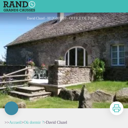
David Cluzel
David Cluzel - H12G005720 - OFFICE DE TOURISME DE PARELOUP LEVEZOU
Imprimer
>>
Accueil
>
Où dormir ?
>
David Cluzel