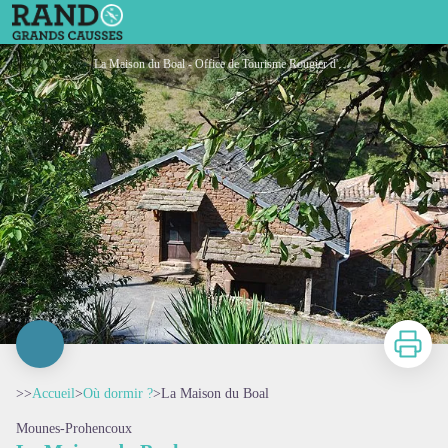
La Maison du Boal
La Maison du Boal - Office de Tourisme Rougier d'Aveyron Sud
Imprimer
>>
Accueil
>
Où dormir ?
>
La Maison du Boal
Mounes-Prohencoux