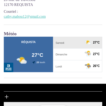
12170 REQUISTA
Courriel
:
cathy.mabou12@gmail.com
Météo