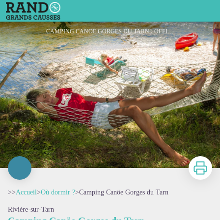
Camping Canöe Gorges du Tarn
CAMPING CANOE GORGES DU TARN - OFFICE DE TOURISME DE MILLAU
Imprimer
>>
Accueil
>
Où dormir ?
>
Camping Canöe Gorges du Tarn
Rivière-sur-Tarn