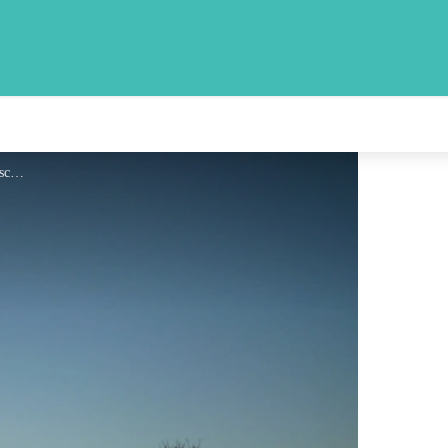
Montredon au crépuscule