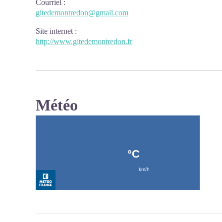
Courriel
:
gitedemontredon@gmail.com
Site internet
:
http://www.gitedemontredon.fr
Météo