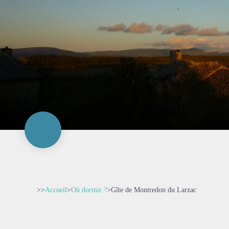
>>
Accueil
>
Où dormir ?
>
Gîte de Montredon du Larzac