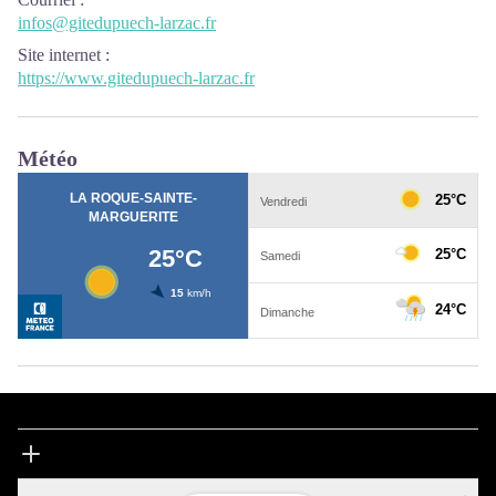
infos@gitedupuech-larzac.fr
Site internet
:
https://www.gitedupuech-larzac.fr
Météo