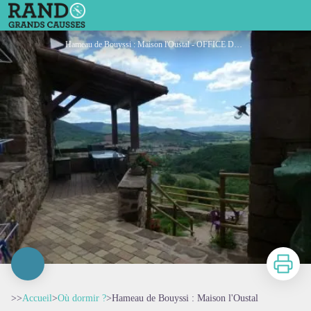
Hameau de Bouyssi : Maison l'Oustal
Hameau de Bouyssi : Maison l'Oustal - OFFICE DE TOURISME DU PAYS DE ROQUEFORT ET DU ST-AFFRICAIN
Imprimer
>>
Accueil
>
Où dormir ?
>
Hameau de Bouyssi : Maison l'Oustal