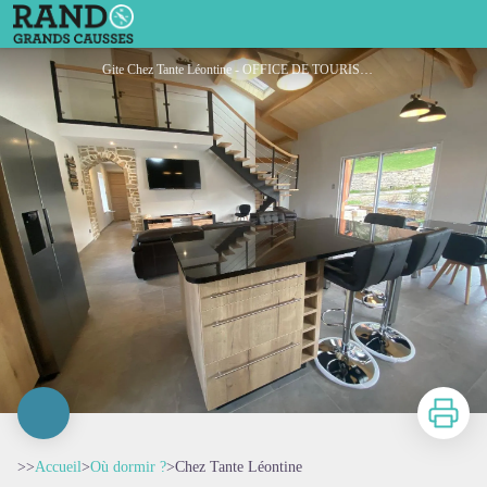
Chez Tante Léontine
Gite Chez Tante Léontine - OFFICE DE TOURISME PAYS DU ROQUEFORT
Imprimer
>>
Accueil
>
Où dormir ?
>
Chez Tante Léontine