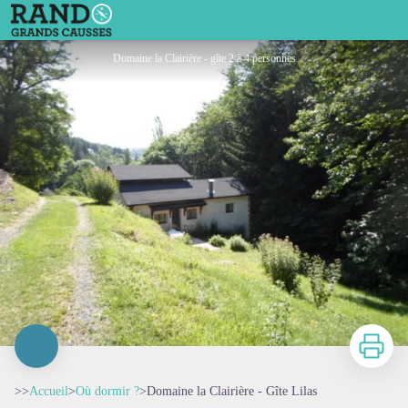
Domaine la Clairière - Gîte Lilas
Domaine la Clairière - gîte 2 à 4 personnes
Imprimer
>>
Accueil
>
Où dormir ?
>
Domaine la Clairière - Gîte Lilas