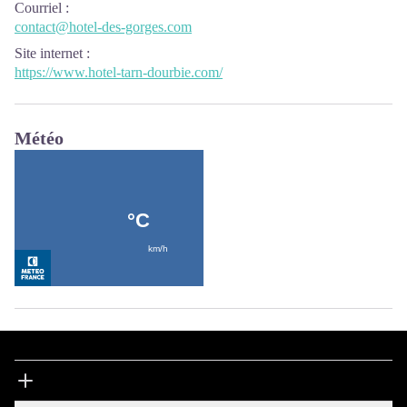
Courriel
:
contact@hotel-des-gorges.com
Site internet
:
https://www.hotel-tarn-dourbie.com/
Météo