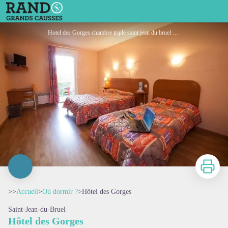
Hôtel des Gorges
Hotel des Gorges chambre triple saint jean du bruel aveyron occitanie france - Hotel des Gorges
Imprimer
>>
Accueil
>
Où dormir ?
>
Hôtel des Gorges
Saint-Jean-du-Bruel
Hôtel des Gorges