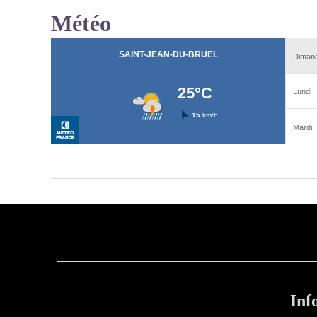
Météo
Inf