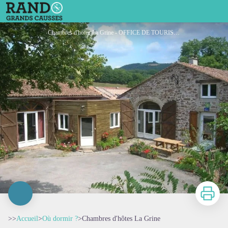
Chambres d'hôtes La Grine
Chambres d'hotes La Grine - OFFICE DE TOURISME DU ROUGIER DE CAMARES
Imprimer
>>
Accueil
>
Où dormir ?
>
Chambres d'hôtes La Grine