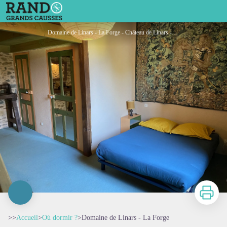
Domaine de Linars - La Forge
Domaine de Linars - La Forge - Château de Linars - L'aile du château
Imprimer
>>
Accueil
>
Où dormir ?
>
Domaine de Linars - La Forge