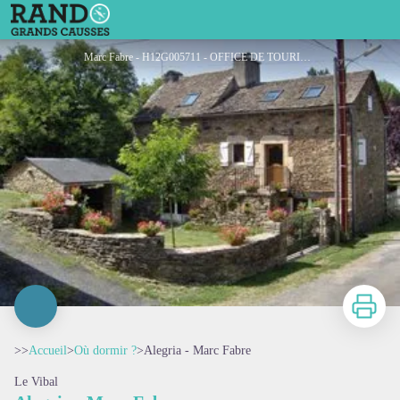
Alegria - Marc Fabre
Marc Fabre - H12G005711 - OFFICE DE TOURISME DE PARELOUP LEVEZOU
Imprimer
>>
Accueil
>
Où dormir ?
>
Alegria - Marc Fabre
Le Vibal