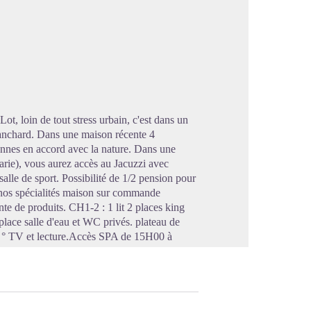
image en plein écran
t, loin de tout stress urbain, c'est dans un
ranchard. Dans une maison récente 4
sonnes en accord avec la nature. Dans une
ie), vous aurez accès au Jacuzzi avec
lle de sport. Possibilité de 1/2 pension pour
 nos spécialités maison sur commande
ente de produits. CH1-2 : 1 lit 2 places king
1 place salle d'eau et WC privés. plateau de
60 ° TV et lecture.Accès SPA de 15H00 à