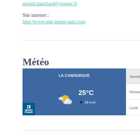
muriel.tranchard@orange.fr
Site internet
:
http://www.gite-lozere-tarn.com
Météo