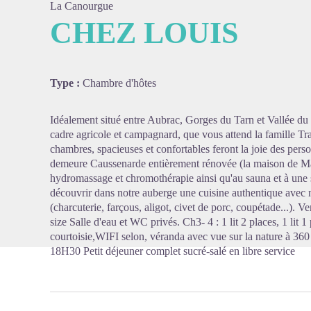
La Canourgue
CHEZ LOUIS
Voir l'
Type :
Chambre d'hôtes
Idéalement situé entre Aubrac, Gorges du Tarn et Vallée du Lo
cadre agricole et campagnard, que vous attend la famille T
chambres, spacieuses et confortables feront la joie des per
demeure Caussenarde entièrement rénovée (la maison de Mar
hydromassage et chromothérapie ainsi qu'au sauna et à une sa
découvrir dans notre auberge une cuisine authentique avec
(charcuterie, farçous, aligot, civet de porc, coupétade...). V
size Salle d'eau et WC privés. Ch3- 4 : 1 lit 2 places, 1 lit 
courtoisie,WIFI selon, véranda avec vue sur la nature à 3
18H30 Petit déjeuner complet sucré-salé en libre service