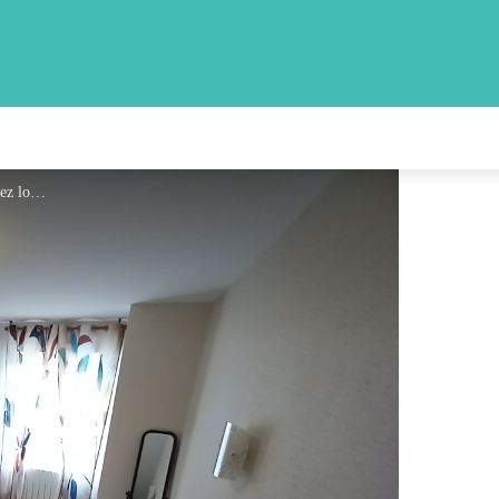
20230323_164757 - chez louis