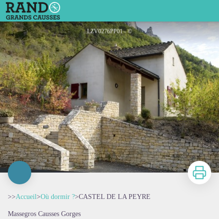
CASTEL DE LA PEYRE
LZV0276PP01 - ©
Imprimer
>>
Accueil
>
Où dormir ?
>
CASTEL DE LA PEYRE
Massegros Causses Gorges