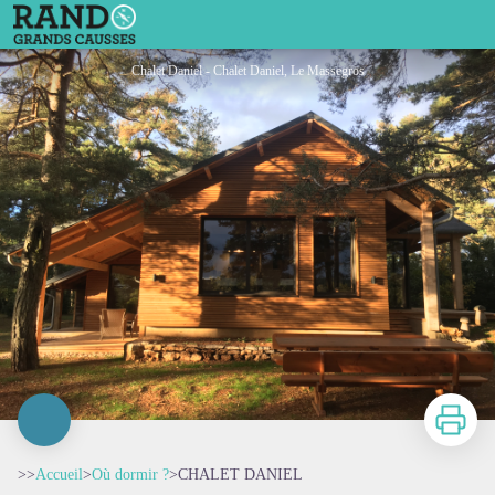
CHALET DANIEL
Chalet Daniel - Chalet Daniel, Le Massegros
Imprimer
>>
Accueil
>
Où dormir ?
>
CHALET DANIEL