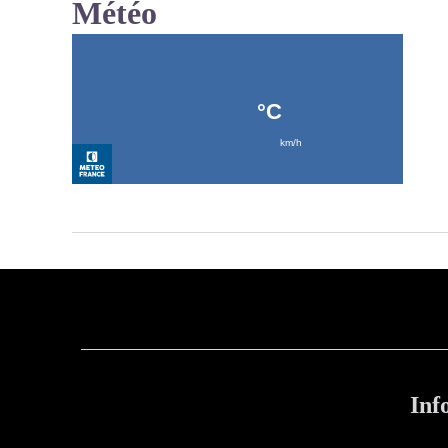
Météo
Inf