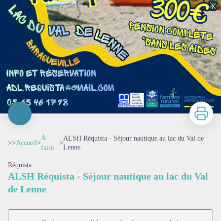
Imprimer
À
ALSH Réquista - Séjour nautique au lac du Val de
>>
Accueil
>
>
Lenne
faire
Réquista
ALSH Réquista - Séjour nautique au lac du Val
de Lenne