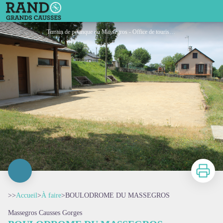
BOULODROME DU MASSEGROS
Terrain de pétanque du Massegros - Office de tourisme de l'Aubrac aux Gorges du Tarn
Imprimer
>>
Accueil
>
À faire
>
BOULODROME DU MASSEGROS
Massegros Causses Gorges