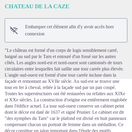
CHATEAU DE LA CAZE
Embarquer cet élément afin d'y avoir accès hors
Voir l'image en plein écran
connexion
"Le château est formé d'un corps de logis sensiblement carré,
baigné au sud par le Tarn et entouré d'un fossé sur les autres
côtés. Les angles nord-est et nord-ouest sont cantonnés de tours
circulaires entre lesquelles fait saillie une tour carrée plus élevée.
L'angle sud-ouest est formé d'une tour carrée incluse dans la
façade et remontant au XVIIe siècle. Au sud-est se trouve une
tour en fer à cheval, reliée à la façade sud par un pan coupé.
Toutes les superstructures ont été restaurées ou refaites aux XIXe
et XXe siècles. La construction d'origine est entièrement englobée
dans l'édifice actuel. La tour sud-ouest conserve un cabinet peint
dont le décor est daté de 1637 et signé Prunier. Le cabinet est dit
"des nymphes du Tarn" car le plafond est divisé en huit panneaux
comprenant chacun un portrait de femme dans un médaillon. Ce
décor constitue un jalon important dans l'étude des motifs