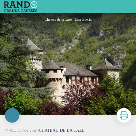
CHATEAU DE LA CAZE
Chateau de la Caze - Elsa Guérin
Imprimer
>>
Accueil
>
À voir
>
CHATEAU DE LA CAZE