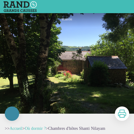
Chambres d'hôtes Shanti Nilayam
maison
Imprimer
>>
Accueil
>
Où dormir ?
>
Chambres d'hôtes Shanti Nilayam