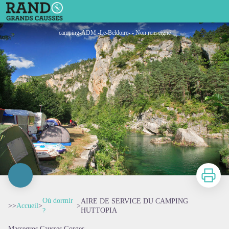
AIRE DE SERVICE DU CAMPING HUTTOPIA
camping-ADM -Le-Beldoire- - Non renseigné
Imprimer
Où dormir
AIRE DE SERVICE DU CAMPING
>>
Accueil
>
>
HUTTOPIA
?
Massegros Causses Gorges