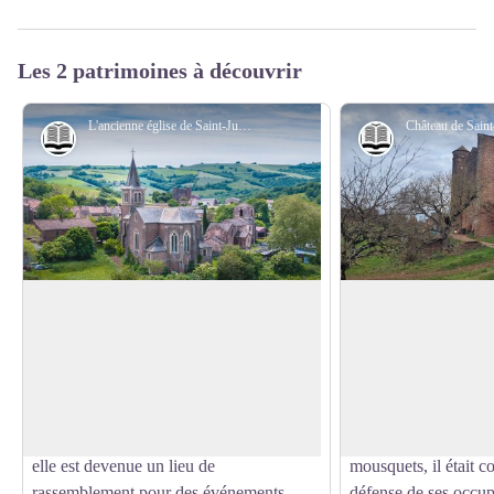
Les 2 patrimoines à découvrir
L'ancienne église de Saint-Juéry - Roquefort Tourisme
Histoire et patrimoine
Histoire et pat
L'ancienne église de Saint-Juéry
Château de Saint-
Datant probablement du XIIe ou XIVe
Construit au XVIe si
siècle, l’ancienne église de Saint-Juéry
Saint-Juéry témoigne 
Voir l'image en plein écran
fut agrandie au XVIIIe siècle et dotée
mouvementée de la r
d’une flèche au XIXe siècle, qui fut
les guerres de Religi
foudroyée en 1930. Désaffectée en 1925,
rondes et ses nombre
elle est devenue un lieu de
mousquets, il était c
rassemblement pour des événements
défense de ses occup