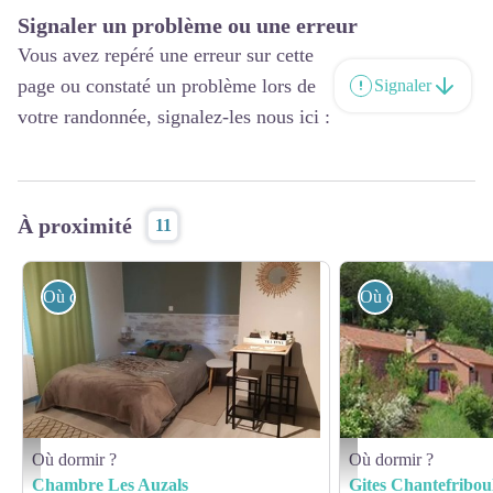
Signaler un problème ou une erreur
Vous avez repéré une erreur sur cette
page ou constaté un problème lors de
Signaler
votre randonnée, signalez-les nous ici :
À proximité
11
Où dormir ?
Où dormir ?
Où dormir ?
Où dormir ?
Chambre Les Auzals - OFFICE DE TOURISME PAYS DU ROQUEFORT
Gite chantefriboule - 
Chambre Les Auzals
Gites Chantefribou