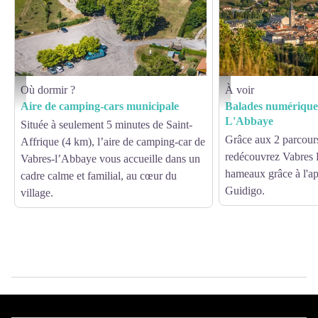
Où dormir ?
À voir
Aire de camping-cars municipale - V.GOVIGNON
Balades numériques de
Aire de camping-cars municipale
Balades numérique
L'Abbaye
Située à seulement 5 minutes de Saint-
Grâce aux 2 parcour
Affrique (4 km), l’aire de camping-car de
redécouvrez Vabres 
Vabres-l’Abbaye vous accueille dans un
hameaux grâce à l'a
cadre calme et familial, au cœur du
Guidigo.
village.