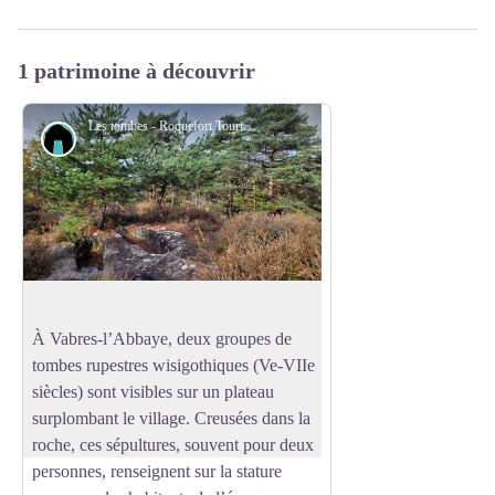
1 patrimoine à découvrir
Les tombes - Roquefort Tourisme
Petit patrimoine
Les tombes (sépultures wisigothiques)
À Vabres-l’Abbaye, deux groupes de
tombes rupestres wisigothiques (Ve-VIIe
Voir l'image en plein écran
siècles) sont visibles sur un plateau
surplombant le village. Creusées dans la
roche, ces sépultures, souvent pour deux
personnes, renseignent sur la stature