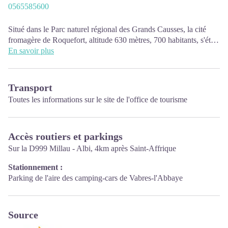
0565585600
Situé dans le Parc naturel régional des Grands Causses, la cité
fromagère de Roquefort, altitude 630 mètres, 700 habitants, s'étire
au flanc du célèbre éboulis du Rocher du Combalou, au sud du
En savoir plus
Larzac.
PÉRIODES D’OUVERTURE :
L’Office de Tourisme est ouvert à l’année :
Transport
• En juillet, août et jusqu'au 18 septembre : du lundi au
Toutes les informations sur le
site de l'office de tourisme
samedi : 9h30-12h30 & 13h30-17h00
• De septembre à juin : du lundi au vendredi : 9h30-12h30 &
13h30-17h00, fermé le samedi et dimanche.
Accès routiers et parkings
Sur la D999 Millau - Albi, 4km après Saint-Affrique
Stationnement :
Parking de l'aire des camping-cars de Vabres-l'Abbaye
Source