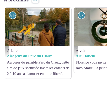
À faire
À voir
À faire
À voir
©OT Larzac Vallées
©Atelier Art' Dabelle - La 
Aire jeux du Parc du Claux
Art' Dabelle
Au cœur du paisible Parc du Claux, cette
Florence vous invite
aire de jeux sécurisée invite les enfants de
savoir-faire : la pein
2 à 10 ans à s’amuser en toute liberté.