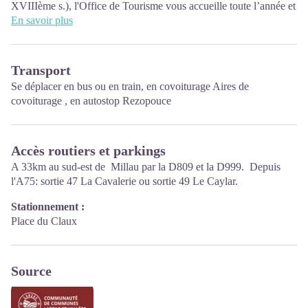
XVIIIème s.), l'Office de Tourisme vous accueille toute l’année et
met à votre disposition de la documentation touristique sur le
En savoir plus
Larzac et les Vallées, le département de l’Aveyron mais également
sur les départements limitrophes. Accès Wifi gratuit.
Transport
Périodes d’ouvertures :
Se déplacer
en bus ou en train
, en covoiturage
Aires de
De novembre à février : mardi 9h00-12h30
covoiturage
, en autostop
Rezopouce
Mars : mardi au vendredi 9h00-12h30
Avril : mardi au vendredi 10h00-12h30 et 14h00-17h30
Mai, juin : mardi au samedi 10h00-12h30 et 14h00-17h30
Accès routiers et parkings
Juillet et août: tous les jours 09h00-13h00
A 33km au sud-est de Millau par la D809 et la D999. Depuis
Septembre : mardi au samedi 10h00-12h30 et 14h00-17h30
l'A75: sortie 47 La Cavalerie ou sortie 49 Le Caylar.
Octobre : mardi au vendredi 9h00-12h30
Stationnement :
Place du Claux
Source