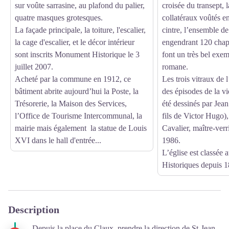
sur voûte sarrasine, au plafond du palier,
croisée du transept, l
quatre masques grotesques.
collatéraux voûtés e
La façade principale, la toiture, l'escalier,
cintre, l’ensemble d
la cage d'escalier, et le décor intérieur
engendrant 120 chapi
sont inscrits Monument Historique le 3
font un très bel exem
juillet 2007.
romane.
Acheté par la commune en 1912, ce
Les trois vitraux de 
bâtiment abrite aujourd’hui la Poste, la
des épisodes de la vi
Trésorerie, la Maison des Services,
été dessinés par Jean
l’Office de Tourisme Intercommunal, la
fils de Victor Hugo),
mairie mais également la statue de Louis
Cavalier, maître-verr
XVI dans le hall d'entrée...
1986.
L’église est classé
Historiques depuis 1
Description
Depuis la place du Claux, prendre la direction de St-Jean