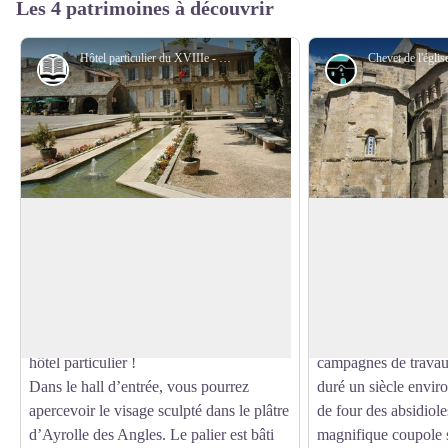
Les 4 patrimoines à découvrir
Hôtel particulier du XVIIIe - OT Larzac et Vallées
Histoire et patrimoine
Architecture
Le bâtiment de la Mairie
L'église Saint-Pierr
Pierre François Ayrolle Des Angles, né le
En 926, des moines 
22 septembre 1722 à Nant, a épousé, en
Vabres-l’Abbaye s’in
Voir l'image en plein écran
1754, à St-Pierre de la Martinique, Anne
« y créer un monastè
Elisabeth Banchereau, une riche veuve
St-Pierre de Rome ».
pour qui il fit construire en 1760, ce bel
fut construite à parti
hôtel particulier !
campagnes de travau
Dans le hall d’entrée, vous pourrez
duré un siècle envir
apercevoir le visage sculpté dans le plâtre
de four des absidioles
d’Ayrolle des Angles. Le palier est bâti
magnifique coupole s