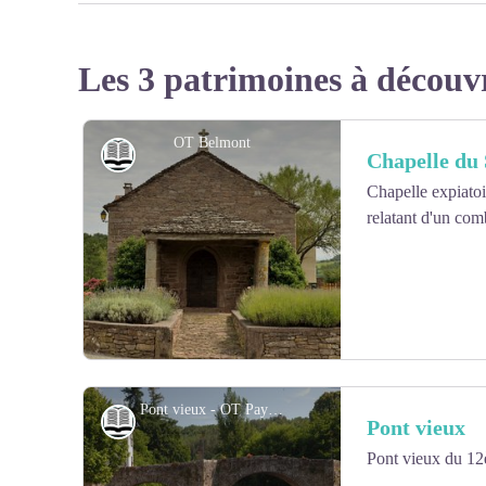
Les 3 patrimoines à découv
OT Belmont
Histoire et patrimoine
Chapelle du 
Chapelle expiatoi
relatant d'un comb
Pont vieux - OT Pays Belmontais
Histoire et patrimoine
Pont vieux
Pont vieux du 12