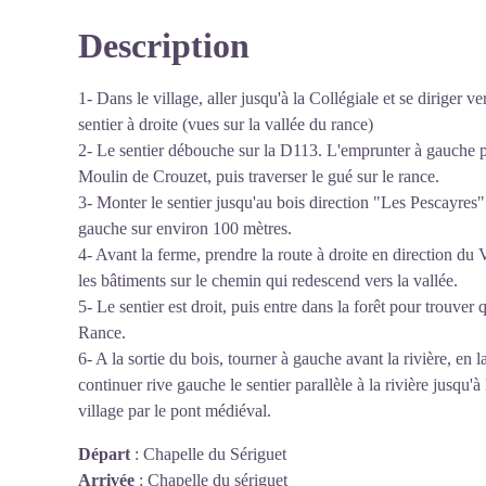
Description
Voir l'image en plein écran
1- Dans le village, aller jusqu'à la Collégiale et se diriger ve
sentier à droite (vues sur la vallée du rance)
2- Le sentier débouche sur la D113. L'emprunter à gauche pe
Moulin de Crouzet, puis traverser le gué sur le rance.
3- Monter le sentier jusqu'au bois direction "Les Pescayres".
gauche sur environ 100 mètres.
4- Avant la ferme, prendre la route à droite en direction du 
les bâtiments sur le chemin qui redescend vers la vallée.
5- Le sentier est droit, puis entre dans la forêt pour trouver q
Rance.
6- A la sortie du bois, tourner à gauche avant la rivière, en l
continuer rive gauche le sentier parallèle à la rivière jusqu'à
village par le pont médiéval.
Départ
:
Chapelle du Sériguet
Arrivée
:
Chapelle du sériguet