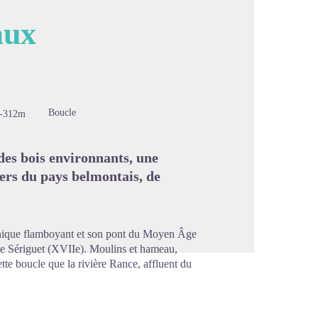
aux
image en plein écran
Boucle
-312m
 des bois environnants, une
ers du pays belmontais, de
othique flamboyant et son pont du Moyen Âge
 de Sériguet (XVIIe). Moulins et hameau,
ette boucle que la rivière Rance, affluent du