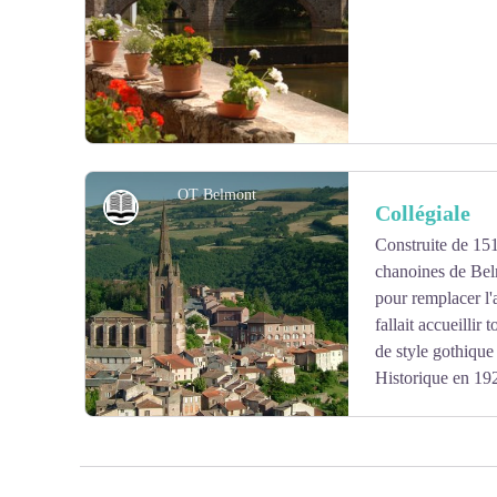
Voir l'image en plein écran
OT Belmont
Histoire et patrimoine
Collégiale
Construite de 151
chanoines de Belm
Voir l'image en plein écran
pour remplacer l'
fallait accueillir 
de style gothiqu
Historique en 19