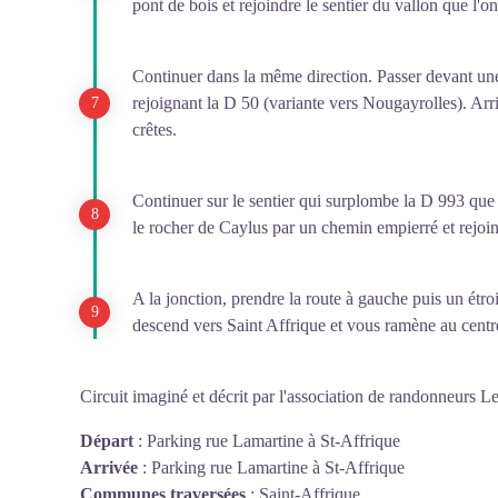
pont de bois et rejoindre le sentier du vallon que l'o
Continuer dans la même direction. Passer devant une
rejoignant la D 50 (variante vers Nougayrolles). Arri
crêtes.
Continuer sur le sentier qui surplombe la D 993 que
le rocher de Caylus par un chemin empierré et rejoi
A la jonction, prendre la route à gauche puis un étro
descend vers Saint Affrique et vous ramène au centre
Circuit imaginé et décrit par l'association de randonneurs L
Départ
:
Parking rue Lamartine à St-Affrique
Arrivée
:
Parking rue Lamartine à St-Affrique
Communes traversées
:
Saint-Affrique