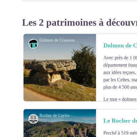
Les 2 patrimoines à découv
Dolmen de Crassous - Roquefort Tourisme
Dolmen
Dolmen de C
Avec près de 1 0
département franç
aux idées reçues,
par les Celtes, ma
plus de 4 500 ans
Le mot « dolmen »
breton, désigne des sépultures collectives préhistoriques
parti, avec celui de Tiergues, des dolmens qui méritent
Rocher de Caylus - Virginie Govignon
Histoire et patrimoine
Le Rocher d
rappelle que selon la légende ce fut le demi-dieu Herc
bâtit cette sépulture.
Perché à 519 mètr