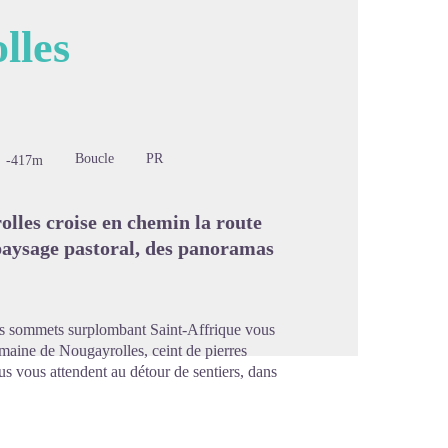
lles
image en plein écran
Boucle
PR
-417m
lles croise en chemin la route
paysage pastoral, des panoramas
s sommets surplombant Saint-Affrique vous
maine de Nougayrolles, ceint de pierres
us vous attendent au détour de sentiers, dans