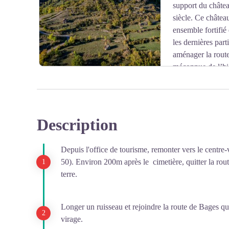
Voir l'image en plein écran
support du châtea
siècle. Ce châtea
ensemble fortifié
les dernières par
aménager la route
méconnue de l’his
Aveyron.
Description
Voir l'image en plein écran
Depuis l'office de tourisme, remonter vers le centre-v
50). Environ 200m après le cimetière, quitter la ro
terre.
Longer un ruisseau et rejoindre la route de Bages qu
virage.