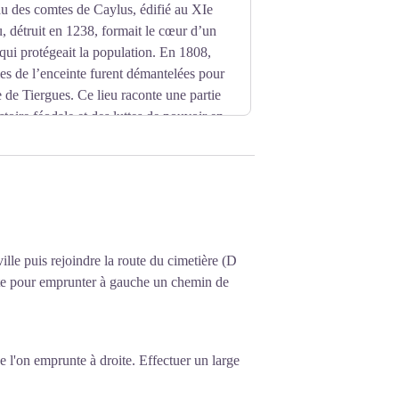
u des comtes de Caylus, édifié au XIe
u, détruit en 1238, formait le cœur d’un
 qui protégeait la population. En 1808,
ties de l’enceinte furent démantelées pour
 de Tiergues. Ce lieu raconte une partie
toire féodale et des luttes de pouvoir en
ille puis rejoindre la route du cimetière (D
ute pour emprunter à gauche un chemin de
e l'on emprunte à droite. Effectuer un large