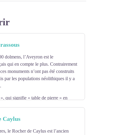
rir
rassous
00 dolmens, l’Aveyron est le
ais qui en compte le plus. Contrairement
 ces monuments n’ont pas été construits
is par les populations néolithiques il y a
.
, qui signifie « table de pierre » en
. Ce dolmen, visible depuis la route, fait
 le détour. Son surnom, l'Ercoule, nous
e Caylus
ule connu pour sa force sur-humaine qui
es, le Rocher de Caylus est l’ancien