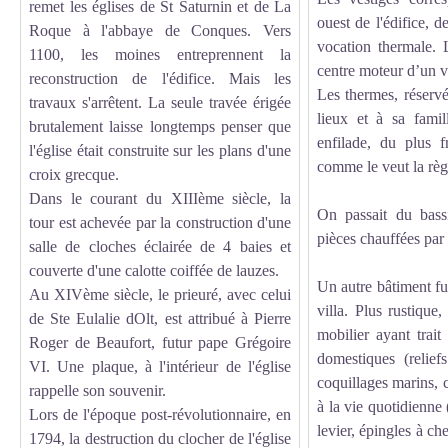
remet les églises de St Saturnin et de La
ouest de l'édifice, 
Roque à l'abbaye de Conques. Vers
vocation thermale. L
1100, les moines entreprennent la
centre moteur d’un v
reconstruction de l'édifice. Mais les
Les thermes, réservé
travaux s'arrêtent. La seule travée érigée
lieux et à sa famil
brutalement laisse longtemps penser que
enfilade, du plus f
l'église était construite sur les plans d'une
comme le veut la règ
croix grecque.
Dans le courant du XIIIème siècle, la
On passait du bass
tour est achevée par la construction d'une
pièces chauffées par 
salle de cloches éclairée de 4 baies et
couverte d'une calotte coiffée de lauzes.
Un autre bâtiment fut
Au XIVème siècle, le prieuré, avec celui
villa. Plus rustique,
de Ste Eulalie dOlt, est attribué à Pierre
mobilier ayant trait
Roger de Beaufort, futur pape Grégoire
domestiques (relief
VI. Une plaque, à l'intérieur de l'église
coquillages marins, 
rappelle son souvenir.
à la vie quotidienne
Lors de l'époque post-révolutionnaire, en
levier, épingles à che
1794, la destruction du clocher de l'église