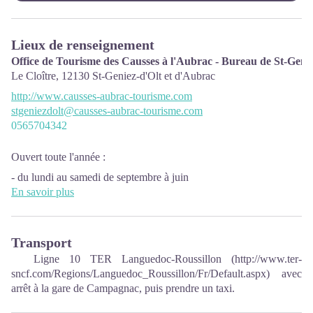
Lieux de renseignement
Office de Tourisme des Causses à l'Aubrac - Bureau de St-Gen
Le Cloître,
12130
St-Geniez-d'Olt et d'Aubrac
http://www.causses-aubrac-tourisme.com
stgeniezdolt@causses-aubrac-tourisme.com
0565704342
Ouvert toute l'année :
- du lundi au samedi de septembre à juin
En savoir plus
(fermé dimanche et jours fériés)
- tous les jours en Juillet et Août
Transport
Ligne 10 TER Languedoc-Roussillon (
http://www.ter-
sncf.c
om/Regions/Languedoc_Roussillon/Fr/Default.aspx
) avec
arrêt à la gare de Campagnac, puis prendre un taxi.