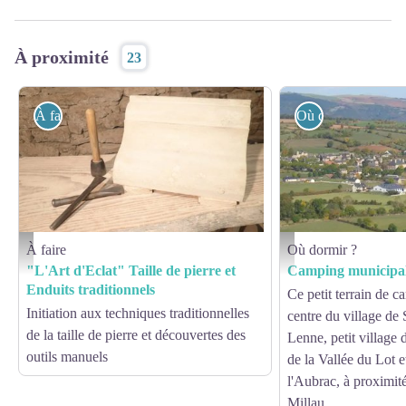
À proximité
23
À faire
Où dormir ?
À faire
Où dormir ?
"L'Art d'Eclat" Taille de pierre et Enduits traditionnels - Office de Tourisme des Causses 
CAMPING MUNICIPAL L
"L'Art d'Eclat" Taille de pierre et
Camping municipa
Enduits traditionnels
Ce petit terrain de c
Initiation aux techniques traditionnelles
centre du village de 
de la taille de pierre et découvertes des
Lenne, petit village
outils manuels
de la Vallée du Lot 
l'Aubrac, à proximit
Millau.