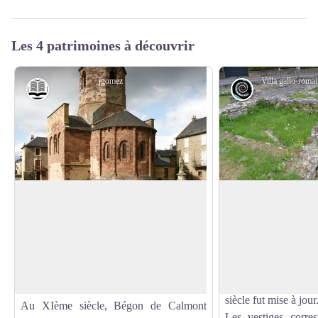
Les 4 patrimoines à découvrir
jgomez
Histoire et patrimoine
Archéologie
Eglise de St Saturnin de Lenne
Villa gallo-romain
L'église primitive de St Saturnin de
Lenne, qui domine la vallée de la Serre,
En 1988, lors de
Voir l'image en plein écran
date du XIème siècle. Elle a été ensuite
lotissement, une par
reconstruite au XIIème siècle, puis
importante villa gall
agrandie au XIIIème.
entre la deuxième mo
siècle fut mise à jour
Au XIème siècle, Bégon de Calmont
Les vestiges corres