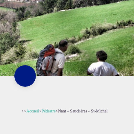
>>
Accueil
>
Pédestre
>
Nant - Sauclières - St-Michel