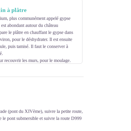
née par les papistes de Nant. En 1629, il
in à plâtre
te aujourd'hui que des ruines.
lcium, plus communément appelé gypse
e, est abondant autour du château
are le plâtre en chauffant le gypse dans
iron, pour le déshydrater. Il est ensuite
le, puis tamisé. Il faut le conserver à
té.
ur recouvrir les murs, pour le moulage.
, il donne le stuc, plus dur que le plâtre
ème pour se terminer au milieu du 20ème
rade (pont du XIVème), suivre la petite route,
e le pont submersible et suivre la route D999