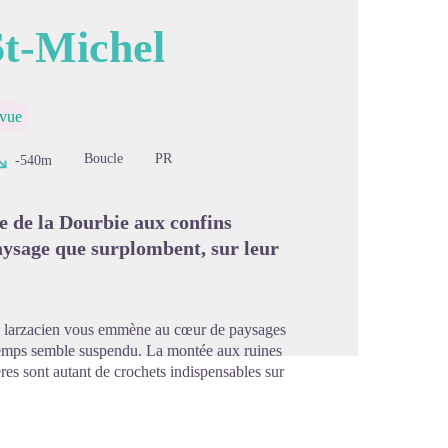
St-Michel
image en plein écran
 vue
Boucle
PR
-540m
lée de la Dourbie aux confins
aysage que surplombent, sur leur
e larzacien vous emmène au cœur de paysages
e temps semble suspendu. La montée aux ruines
ères sont autant de crochets indispensables sur