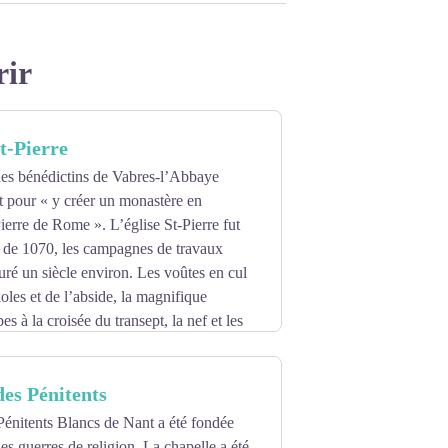
rir
nt-Pierre
es bénédictins de Vabres-l’Abbaye
nt pour « y créer un monastère en
ierre de Rome ». L’église St-Pierre fut
ir de 1070, les campagnes de travaux
uré un siècle environ. Les voûtes en cul
oles et de l’abside, la magnifique
s à la croisée du transept, la nef et les
 de colonnes jumelles engendrant 120
itecture romane.
des Pénitents
e la vie de Saint-Pierre ont été dessinés
és par M. Cavalier, maître-verrier et
Pénitents Blancs de Nant a été fondée
es guerres de religion. La chapelle a été