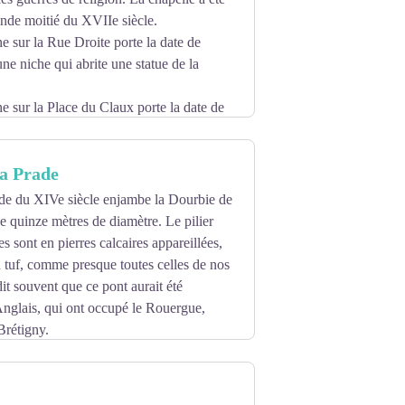
 1862.
onde moitié du XVIIe siècle.
e sur la Rue Droite porte la date de
ne niche qui abrite une statue de la
e sur la Place du Claux porte la date de
tents, pour la plupart, âgés. La chapelle
La Prade
rma en salle d’œuvres paroissiales.
 ».
ade du XIVe siècle enjambe la Dourbie de
ue de 20 ans à l’association diocésaine
e quinze mètres de diamètre. Le pilier
ées sont en pierres calcaires appareillées,
n tuf, comme presque toutes celles de nos
t souvent que ce pont aurait été
 Anglais, qui ont occupé le Rouergue,
 Brétigny.
début du XIVe siècle, c’est en effet
dictine de Nant.
re