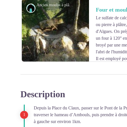
trouvent refuge au château d'Algues face à l'attaque me
Ancien moulin à plâtre d'Algues - Escapade St-Jeantaise
Petit patrimoine
Four et moul
fut détruit par le feu sur ordre de Richelieu. Il n'en res
Le sulfate de ca
ou pierre à plâtr
Voir l'image en plein écran
d'Algues. On prép
un four à 120° env
broyé par une meu
l'abri de l'humidi
Il est employé po
Gâche avec de la colle forte ou de la poussière de marbre
et susceptible d'être poli.
L'exploitation remonterait à la charnière du 18ème-19
siècle.
Description
Voir l'image en plein écran
Depuis la Place du Claux, passer sur le Pont de la P
traverser le hameau d’Ambouls, puis prendre à droit
à gauche sur environ 1km.