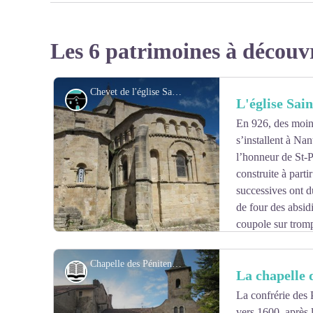
Les 6 patrimoines à découv
Chevet de l'église Saint-Pierre - Alain Bonnemayre
Architecture
L'église Sai
En 926, des moin
s’installent à Na
l’honneur de St-P
construite à part
successives ont d
de four des absidi
coupole sur trompe
collatéraux voûtés en berceau plein cintre, l’ensemble
chapiteaux sculptés, en font un très bel exemple d’arch
Chapelle des Pénitents - OT Larzac et Vallées
Histoire et patrimoine
La chapelle 
Les trois vitraux de l’abside représentant des épisodes d
par Jean Hugo (arrière petit-fils de Victor Hugo), réalis
La confrérie des 
placés en 1986.
vers 1600, après l