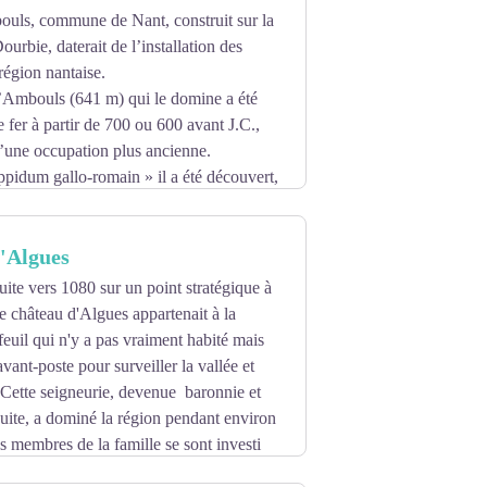
ouls, commune de Nant, construit sur la
Dourbie, daterait de l’installation des
égion nantaise.
d’Ambouls (641 m) qui le domine a été
de fer à partir de 700 ou 600 avant J.C.,
’une occupation plus ancienne.
ppidum gallo-romain » il a été découvert,
ie conservés au musée de Montrozier.
de la grotte des Fées, où Ernest André a,
'Algues
viron 4500 ans avant J.C.
 l’exode rural, mais qui retrouvent une
uite vers 1080 sur un point stratégique à
nt et restaurent les maisons.
le château d'Algues appartenait à la
ur, le perron et dessous l’écurie qui
euil qui n'y a pas vraiment habité mais
avant-poste pour surveiller la vallée et
sus d’un ancien four à pain et une croix
. Cette seigneurie, devenue baronnie et
suite, a dominé la région pendant environ
ns membres de la famille se sont investi
es de religion, les calvinistes st-jeantais