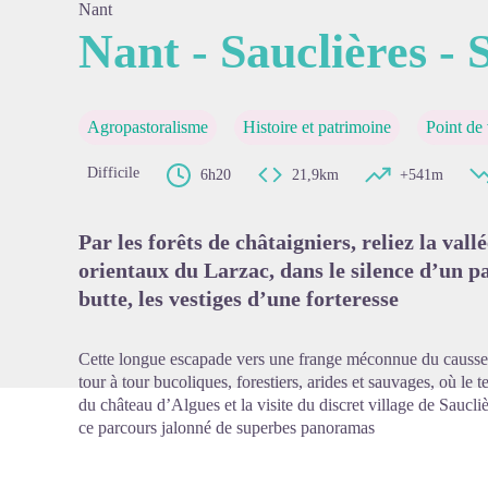
Nant
Nant - Sauclières - 
Voir l'
Agropastoralisme
Histoire et patrimoine
Point de
Difficile
6h20
21,9km
+541m
Par les forêts de châtaigniers, reliez la val
orientaux du Larzac, dans le silence d’un p
butte, les vestiges d’une forteresse
Cette longue escapade vers une frange méconnue du causs
tour à tour bucoliques, forestiers, arides et sauvages, où l
du château d’Algues et la visite du discret village de Saucli
ce parcours jalonné de superbes panoramas