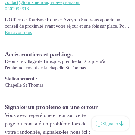
contact@tourisme-rougier-aveyron.com
0565992913
L'Office de Tourisme Rougier Aveyron Sud vous apporte un
conseil de proximité avant votre séjour et une fois sur place. Pour
préparer vos visites, bénéficier d'un accueil attentionné et de bons
En savoir plus
conseils, n'hésitez pas à nous rendre visite.
L'Office de Tourisme Rougier Aveyron Sud est ouvert toute
Accès routiers et parkings
l'année : du lundi au vendredi de 8h30 à 12h et de 14h à 17h30.
Depuis le village de Brusque, prendre la D12 jusqu'à
En juillet-août : du lundi au samedi matin.
l'embranchement de la chapelle St Thomas.
Stationnement :
Chapelle St Thomas
Signaler un problème ou une erreur
Vous avez repéré une erreur sur cette
page ou constaté un problème lors de
Signaler
votre randonnée, signalez-les nous ici :