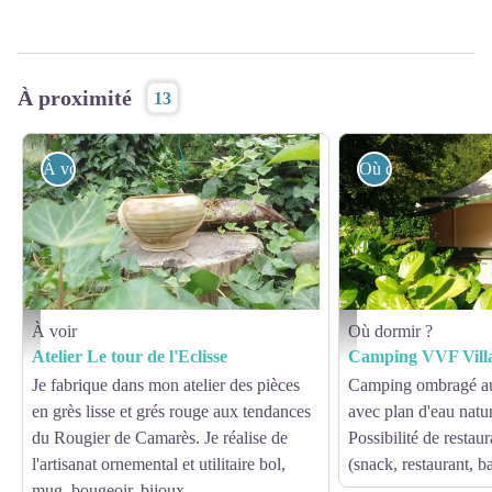
À proximité
13
À voir
Où dormir ?
À voir
Où dormir ?
Atelier Le tour de l'Eclisse - Atelier Le tour de l'Eclisse
Camping VVF Villages - V
Atelier Le tour de l'Eclisse
Camping VVF Vill
Je fabrique dans mon atelier des pièces
Camping ombragé a
en grès lisse et grés rouge aux tendances
avec plan d'eau natur
du Rougier de Camarès. Je réalise de
Possibilité de restaur
l'artisanat ornemental et utilitaire bol,
(snack, restaurant, ba
mug, bougeoir, bijoux...