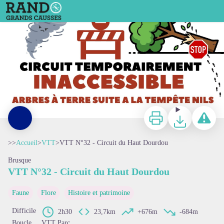
VTT N°32 - Circuit du Haut Dourdou
Imprimer
Télécharger
Signaler 
>>
Accueil
>
VTT
>
VTT N°32 - Circuit du Haut Dourdou
Brusque
VTT N°32 - Circuit du Haut Dourdou
Voir l'image en plein écran
Faune
Flore
Histoire et patrimoine
Difficile
2h30
23,7km
+676m
-684m
Boucle
VTT Parc