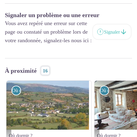
Signaler un problème ou une erreur
Vous avez repéré une erreur sur cette
page ou constaté un problème lors de
Signaler
votre randonnée, signalez-les nous ici :
À proximité
16
Où dormir ?
Où dormir ?
Où dormir ?
Où dormir ?
CAMPING MUNICIPAL Les Thermes - OFFICE DE TOURISME INTERCANTO
Séjour spacieux