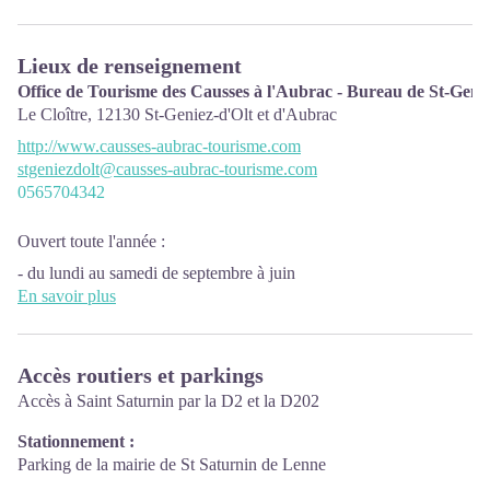
Lieux de renseignement
Office de Tourisme des Causses à l'Aubrac - Bureau de St-Gen
Le Cloître,
12130
St-Geniez-d'Olt et d'Aubrac
http://www.causses-aubrac-tourisme.com
stgeniezdolt@causses-aubrac-tourisme.com
0565704342
Ouvert toute l'année :
- du lundi au samedi de septembre à juin
En savoir plus
(fermé dimanche et jours fériés)
- tous les jours en Juillet et Août
Accès routiers et parkings
Accès à Saint Saturnin par la D2 et la D202
Stationnement :
Parking de la mairie de St Saturnin de Lenne