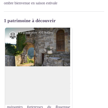
ombre bienvenue en saison estivale
1 patrimoine à découvrir
La grande porte - OT St Geniez-Campagnac
Histoire et patrimoine
La Roque Valzergues
Le village tire son nom du rocher qui
commande le val de Serre. Il est
Voir l'image en plein écran
remarquable par son site et l’histoire qui
le lie à Saint Saturnin de Lenne.
Cette citadelle fut l’une des plus
puissantes forteresses du Rouergue