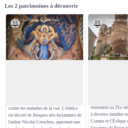
Les 2 patrimoines à découvrir
La Chapelle du Saint-Voile - Roquefort Tourisme
Histoire et patrimoine
Histoire et pat
La Chapelle du Saint-Voile
Château de Coupi
du Bois
La chapelle du Saint-Voile, autrefois un
Le Château de Coupi
lieu de pèlerinage, abritait une relique
Voir l'image en plein écran
siècle et situé au cœu
sacrée que la tradition locale attribuait à
une plongée dans la 
la Vierge Marie. Cette relique était
travers ses salles am
vénérée en particulier pour ses vertus
remontent au IXe sièc
contre les maladies de la vue. L'édifice
à diverses familles n
est décoré de fresques néo-byzantines de
Comtes et l’Évêque 
l'artiste Nicolaï Greschny, apportant une
Vicomtes de Panat qu