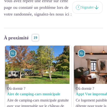
Vous avez repéré une erreur sur cette
page ou constaté un problème lors de
Signaler
votre randonnée, signalez-les nous ici :
À proximité
19
Où dormir ?
Où dormir ?
Où dormir ?
Où dormir ?
Aire de camping-cars municipale - Mairie de Coupiac
Appt Vue imprenable s
Aire de camping-cars municipale
Appt Vue imprenab
Aire de camping-cars municipale gratuite
Ce logement paisible
avec vue imprenable sur le château de
détente pour toute la