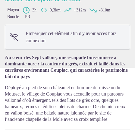
Moyen
3h
9,3km
+312m
-310m
Boucle
PR
Voir l'image en plein écran
Embarquer cet élément afin d'y avoir accès hors
connexion
Au cœur des Sept vallons, une escapade buissonnière à
dominante ocre : la couleur du grès, extrait et taillé dans les
carrières environnant Coupiac, qui caractérise le patrimoine
bâti du pays
Déployé au pied de son château et en bordure du ruisseau du
Mousse, le village de Coupiac vous accueille pour un parcours
vallonné d’où émergent, tels des îlots de grès ocre, quelques
hameaux, fermes et édifices pleins de charme. De chemin creux
en vallon boisé, une balade nature jalonnée par le site de
l’ancienne chapelle de la Mole avec sa croix templière