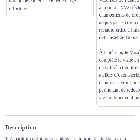
touche de couleur à ce lieu chargé
à la fin du XVe siècl
d’histoire.
changements de propri
acquis par la commu
restauré grâce à l’a
del Castel de Copiac
À l'intérieur, le Mu
complète la visite en 
de la forêt et du trav
ateliers d’ébénisterie
et autres savoir-faire
permettant de redécou
vie quotidienne d’aut
Description
1. A partir du point infos sentiers, contourner le château par la