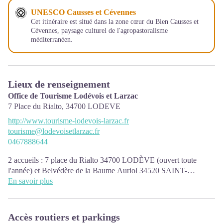
UNESCO Causses et Cévennes
Cet itinéraire est situé dans la zone cœur du Bien Causses et
Cévennes, paysage culturel de l'agropastoralisme
méditerranéen.
Lieux de renseignement
Office de Tourisme Lodévois et Larzac
7 Place du Rialto,
34700
LODEVE
http://www.tourisme-lodevois-larzac.fr
tourisme@lodevoisetlarzac.fr
0467888644
2 accueils : 7 place du Rialto 34700 LODÈVE (ouvert toute
l'année) et Belvédère de la Baume Auriol 34520 SAINT-
MAURICE-DE-NAVACELLES (accueil saisonnier)
En savoir plus
L'équipe de l'Office de Tourisme Lodévois & Larzac vous
conseille et vous accompagne dans la préparation de votre séjour :
Accès routiers et parkings
recherche d’hébergement ou de restaurant, billetterie, activités,