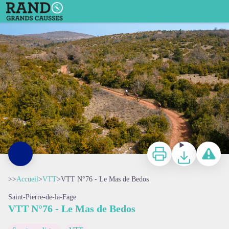
VTT N°76 - Le Mas de Bedos
vttistes - Vincent Bartoli
Imprimer
Télécharger
Signaler 
>>
Accueil
>
VTT
>
VTT N°76 - Le Mas de Bedos
Saint-Pierre-de-la-Fage
VTT N°76 - Le Mas de Bedos