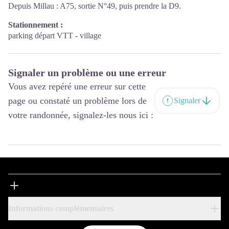
Depuis Millau : A75, sortie N°49, puis prendre la D9.
bien-être, patrimoine, découverte des savoir-faire grâce à la
boutique vitrine de territoire…
Stationnement :
Nous vous invitons à partir à la découverte de cette terre sportive,
parking départ VTT - village
gourmande, d’Art et d’Histoire qui vous surprendra et vous
séduira à coup sûr !
Signaler un problème ou une erreur
Vous avez repéré une erreur sur cette
page ou constaté un problème lors de
Signaler
votre randonnée, signalez-les nous ici :
Informations complémentaires