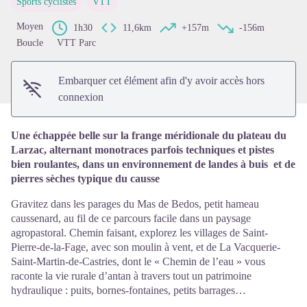
Sports cyclistes
VTT
Voir l'image en plein écran
Moyen
1h30
11,6km
+157m
-156m
Boucle
VTT Parc
Embarquer cet élément afin d'y avoir accès hors
connexion
Une échappée belle sur la frange méridionale du plateau du
Larzac, alternant monotraces parfois techniques et pistes
bien roulantes, dans un environnement de landes à buis et de
pierres sèches typique du causse
Gravitez dans les parages du Mas de Bedos, petit hameau
caussenard, au fil de ce parcours facile dans un paysage
agropastoral. Chemin faisant, explorez les villages de Saint-
Pierre-de-la-Fage, avec son moulin à vent, et de La Vacquerie-
Saint-Martin-de-Castries, dont le « Chemin de l’eau » vous
raconte la vie rurale d’antan à travers tout un patrimoine
hydraulique : puits, bornes-fontaines, petits barrages…