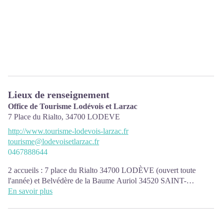
Lieux de renseignement
Office de Tourisme Lodévois et Larzac
7 Place du Rialto,
34700
LODEVE
http://www.tourisme-lodevois-larzac.fr
tourisme@lodevoisetlarzac.fr
0467888644
2 accueils : 7 place du Rialto 34700 LODÈVE (ouvert toute
l'année) et Belvédère de la Baume Auriol 34520 SAINT-
MAURICE-DE-NAVACELLES (accueil saisonnier)
En savoir plus
L'équipe de l'Office de Tourisme Lodévois & Larzac vous