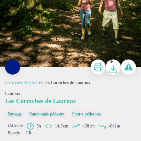
Imprimer
Télécharger
Signaler 
>>
Accueil
>
Pédestre
>
Les Corniches de Lauroux
Lauroux
Les Corniches de Lauroux
Paysage
Randonnée pédestre
Sports pédestres
Difficile
5h
14,3km
+681m
-681m
Boucle
PR