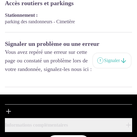
conseille et vous accompagne dans la préparation de votre séjour :
Accès routiers et parkings
recherche d’hébergement ou de restaurant, billetterie, activités,
bien-être, patrimoine, découverte des savoir-faire grâce à la
Stationnement :
boutique vitrine de territoire…
parking des randonneurs - Cimetière
Nous vous invitons à partir à la découverte de cette terre sportive,
gourmande, d’Art et d’Histoire qui vous surprendra et vous
séduira à coup sûr !
Signaler un problème ou une erreur
Vous avez repéré une erreur sur cette
page ou constaté un problème lors de
Signaler
votre randonnée, signalez-les nous ici :
Informations complémentaires