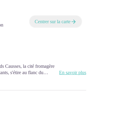
Centrer sur la carte
on
ds Causses, la cité fromagère
nts, s'étire au flanc du
En savoir plus
 sud du Larzac.
e : du lundi au samedi :
dredi : 9h30-12h30 & 13h30-