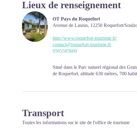
Lieux de renseignement
OT Pays du Roquefort
Avenue de Lauras,
12250
Roquefort/Soulz
http://www.roquefort-tourisme.fr/
contact@roquefort-tourisme.fr
0565585600
Situé dans le Parc naturel régional des Gran
de Roquefort, altitude 630 mètres, 700 habita
célèbre éboulis du Rocher du Combalou, au
PÉRIODES D’OUVERTURE :
L’Office de Tourisme est ouvert à l’année :
• En juillet, août et jusqu'au 18 septembr
9h30-12h30 & 13h30-17h00
Transport
• De septembre à juin : du lundi au ven
17h00, fermé le samedi et dimanche.
Toutes les informations sur le site de
l'office de tourisme