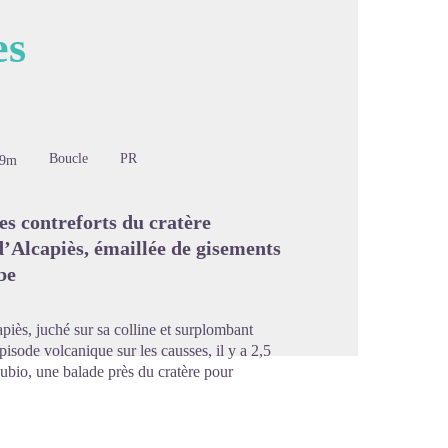
es
image en plein écran
Boucle
PR
29m
es contreforts du cratère
 d’Alcapiès, émaillée de gisements
be
apiès, juché sur sa colline et surplombant
épisode volcanique sur les causses, il y a 2,5
ubio, une balade près du cratère pour