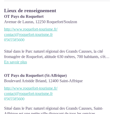
Lieux de renseignement
OT Pays du Roquefort
Avenue de Lauras,
12250
Roquefort/Soulzon
http://www.roquefort-tourisme.fr/
contact@roquefort-tourisme.fr
0565585600
Situé dans le Parc naturel régional des Grands Causses, la cité
fromagère de Roquefort, altitude 630 mètres, 700 habitants, s'étire
au flanc du célèbre éboulis du Rocher du Combalou, au sud du
En savoir plus
Larzac.
PÉRIODES D’OUVERTURE :
OT Pays du Roquefort (St-Affrique)
L’Office de Tourisme est ouvert à l’année :
Boulevard Aristide Briand,
12400
Saint-Affrique
• En juillet, août et jusqu'au 18 septembre : du lundi au
http://www.roquefort-tourisme.fr/
samedi : 9h30-12h30 & 13h30-17h00
contact@roquefort-tourisme.fr
• De septembre à juin : du lundi au vendredi : 9h30-12h30 &
0565585600
13h30-17h00, fermé le samedi et dimanche.
Situé dans le Parc naturel régional des Grands Causses, Saint-
Affrique est une petite ville disposant de tous les services.