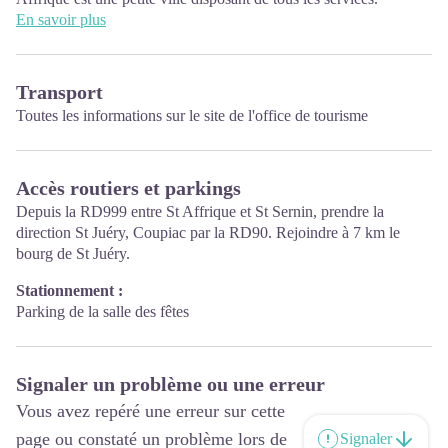
L'Office de Tourisme se trouve 1 Boulevard Aristide Briand
En savoir plus
PÉRIODES D’OUVERTURE :
De juillet à août ouvert du lundi au samedi de 10h à 12h30 et de
Transport
14h30 à 18h30
Toutes les informations sur
le site de l'office de tourisme
De septembre à juin :
Tous les samedis matin de 10h à 12h30
Pendant les vacances scolaires de la zone C : du lundi au vendredi
Accès routiers et parkings
de 9h à 12h30 et de 13h30 à 17h30 ; le samedi matin de 10h à
12h30.
Depuis la RD999 entre St Affrique et St Sernin, prendre la
direction St Juéry, Coupiac par la RD90. Rejoindre à 7 km le
bourg de St Juéry.
Stationnement :
Parking de la salle des fêtes
Signaler un problème ou une erreur
Vous avez repéré une erreur sur cette
page ou constaté un problème lors de
Signaler