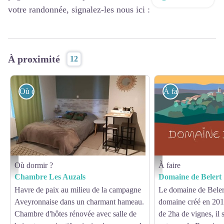
votre randonnée, signalez-les nous ici :
À proximité
12
Où dormir ?
À faire
Où dormir ?
À faire
Chambre Les Auzals - OFFICE DE TOURISME PAYS DU ROQUEFORT
Domaine de Belert
Chambre Les Auzals
Domaine de Belert
Havre de paix au milieu de la campagne
Le domaine de Belert
Aveyronnaise dans un charmant hameau.
domaine créé en 2019
Chambre d'hôtes rénovée avec salle de
de 2ha de vignes, il s