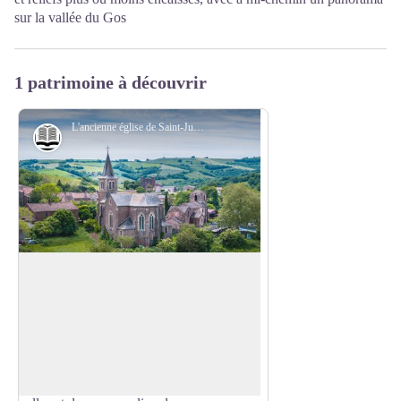
sur la vallée du Gos
1 patrimoine à découvrir
L'ancienne église de Saint-Juéry - Roquefort Tourisme
Histoire et patrimoine
L'ancienne église de Saint-Juéry
Datant probablement du XIIe ou XIVe
siècle, l’ancienne église de Saint-Juéry
Voir l'image en plein écran
fut agrandie au XVIIIe siècle et dotée
d’une flèche au XIXe siècle, qui fut
foudroyée en 1930. Désaffectée en 1925,