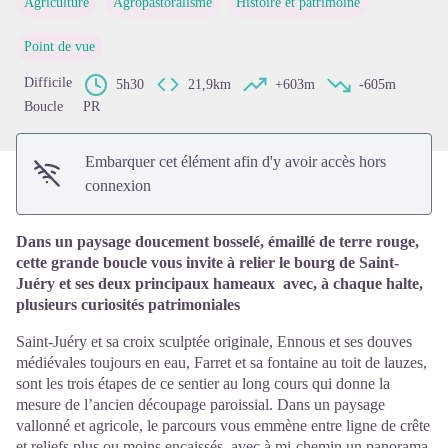
Agriculture
Agropastoralisme
Histoire et patrimoine
Voir l'image en plein écran
Point de vue
Difficile
5h30
21,9km
+603m
-605m
Boucle
PR
Embarquer cet élément afin d'y avoir accès hors
connexion
Dans un paysage doucement bosselé, émaillé de terre rouge,
cette grande boucle vous invite à relier le bourg de Saint-
Juéry et ses deux principaux hameaux avec, à chaque halte,
plusieurs curiosités patrimoniales
Saint-Juéry et sa croix sculptée originale, Ennous et ses douves
médiévales toujours en eau, Farret et sa fontaine au toit de lauzes,
sont les trois étapes de ce sentier au long cours qui donne la
mesure de l’ancien découpage paroissial. Dans un paysage
vallonné et agricole, le parcours vous emmène entre ligne de crête
et reliefs plus ou moins encaissés, avec à mi-chemin un panorama