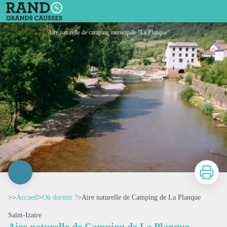
Aire naturelle de Camping de La Planque
Aire naturelle de camping municipale "La Planque" - ROQUEFORT TOURISME
Imprimer
>>
Accueil
>
Où dormir ?
>
Aire naturelle de Camping de La Planque
Saint-Izaire
Aire naturelle de Camping de La Planque