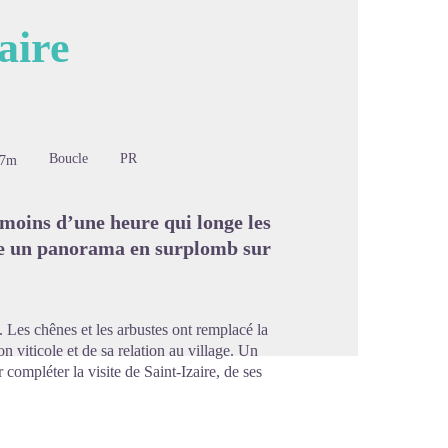
aire
image en plein écran
Boucle
PR
97m
moins d’une heure qui longe les
rve un panorama en surplomb sur
 Les chênes et les arbustes ont remplacé la
n viticole et de sa relation au village. Un
ompléter la visite de Saint-Izaire, de ses