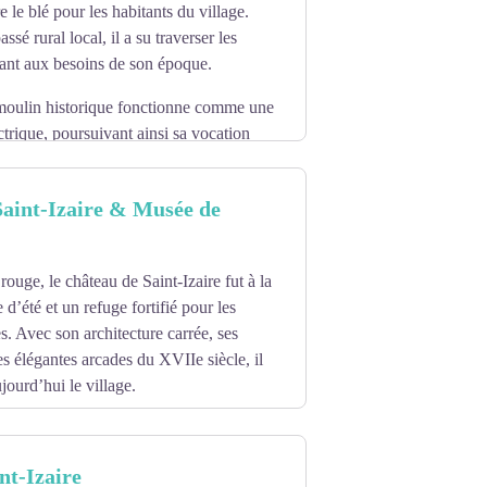
 le blé pour les habitants du village.
é rural local, il a su traverser les
tant aux besoins de son époque.
moulin historique fonctionne comme une
ctrique, poursuivant ainsi sa vocation
Saint-Izaire & Musée de
rouge, le château de Saint-Izaire fut à la
 d’été et un refuge fortifié pour les
. Avec son architecture carrée, ses
es élégantes arcades du XVIIe siècle, il
ourd’hui le village.
 vous pouvez découvrir des objets d’art
u’une reconstitution d’une salle de classe
nt-Izaire
cours ludique est également proposé aux