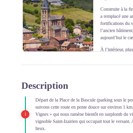
enfants.
Construite à la fi
Voir l'image en plein écran
a remplacé une an
fortifications du 
l’ancien bâtiment
aujourd’hui le cœu
À l’intérieur, plus
religieuse locale, notamment une belle statue de la Vier
village, ainsi qu’une plaque en bois datée de 1679. Ce
Monseigneur François de La Valette-Cornusson, évêqu
humilité et sa participation au Concile de Trente.
Description
Voir l'image en plein écran
Départ de la Place de la Bascule (parking sous le po
suivons cette route en pente douce sur environ 1 km,
Vignes » qui nous ramène bientôt en surplomb du vil
vignoble Saint-Izairien qui occupait tout le versant.
lieux.