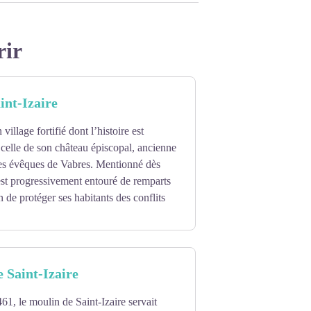
rir
int-Izaire
 village fortifié dont l’histoire est
à celle de son château épiscopal, ancienne
des évêques de Vabres. Mentionné dès
’est progressivement entouré de remparts
n de protéger ses habitants des conflits
 leur fonction défensive : des ouvertures
ansformées pour faciliter le passage des
 Saint-Izaire
olutions, le tracé des rues, ruelles et
 Âge. Les façades et fenêtres des XVe et
1, le moulin de Saint-Izaire servait
t son charme historique.