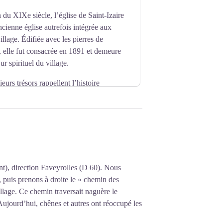
n du XIXe siècle, l’église de Saint-Izaire
cienne église autrefois intégrée aux
village. Édifiée avec les pierres de
, elle fut consacrée en 1891 et demeure
r spirituel du village.
ieurs trésors rappellent l’histoire
ge à l’Enfant offerte par un habitant du
tte inscription rend hommage à
e et comte de Vabres, reconnu pour son
nt), direction Faveyrolles (D 60). Nous
 puis prenons à droite le « chemin des
lage. Ce chemin traversait naguère le
 Aujourd’hui, chênes et autres ont réoccupé les