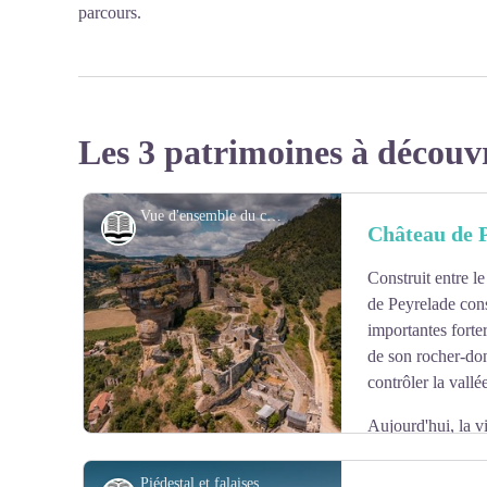
parcours.
Les 3 patrimoines à découv
Vue d'ensemble du château de Peyrelade - Enzo Planes
Histoire et patrimoine
Château de 
Construit entre l
de Peyrelade con
importantes forte
de son rocher-don
contrôler la vall
Aujourd'hui, la vi
mouvementée du site, son architecture très particulière
restauration et de fouilles entrepris depuis près de 50 a
Piédestal et falaises de Fontaneilles - Enzo Planes