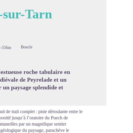
e-sur-Tarn
image en plein écran
Boucle
-556m
jestueuse roche tabulaire en
édiévale de Peyrelade et un
ur un paysage splendide et
it de trail complet : piste déroulante entre le
positif jusqu’à l’oratoire du Puech de
ontaneilles par un magnifique sentier
té géologique du paysage, parachève le