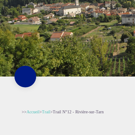
>>
Accueil
>
Trail
>
Trail N°12 - Rivière-sur-Tarn