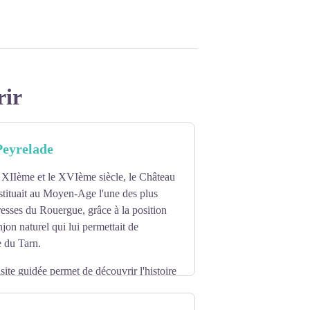
rir
Peyrelade
e XIIème et le XVIème siècle, le Château
stituait au Moyen-Age l'une des plus
resses du Rouergue, grâce à la position
jon naturel qui lui permettait de
ée du Tarn.
site guidée permet de découvrir l'histoire
, ainsi que les nombreux travaux de
ns.