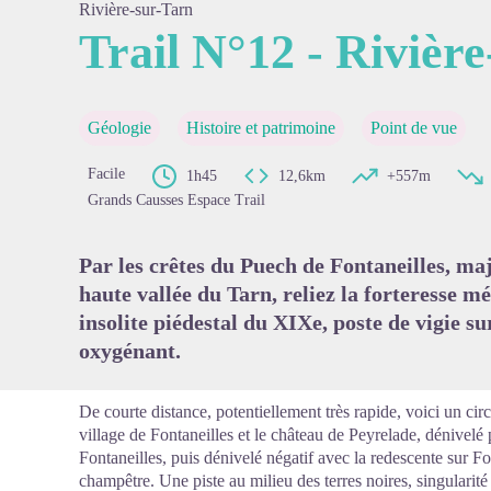
Rivière-sur-Tarn
Trail N°12 - Rivièr
Voir l'
Géologie
Histoire et patrimoine
Point de vue
Facile
1h45
12,6km
+557m
Grands Causses Espace Trail
Par les crêtes du Puech de Fontaneilles, ma
haute vallée du Tarn, reliez la forteresse m
insolite piédestal du XIX
e
, poste de vigie s
oxygénant.
De courte distance, potentiellement très rapide, voici un circu
village de Fontaneilles et le château de Peyrelade, dénivelé 
Fontaneilles, puis dénivelé négatif avec la redescente sur F
champêtre. Une piste au milieu des terres noires, singulari