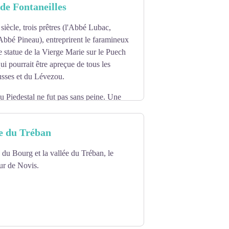
 de Fontaneilles
ffre un panorama superbe sur le secteur de
siècle, trois prêtres (l'Abbé Lubac,
ue avec maquettes, animations et tables
'Abbé Pineau), entreprirent le faramineux
ne statue de la Vierge Marie sur le Puech
ui pourrait être apreçue de tous les
usses et du Lévezou.
u Piedestal ne fut pas sans peine. Une
n chemin d'accès afin d'acheminer les
ée du Tréban
e du Bourg et la vallée du Tréban, le
eceuillie dans des barriques et servit à
ur de Novis.
 sur place.
la Vierge qui, commandée en belgique, ne
ait ce qui s'est réellement passé...