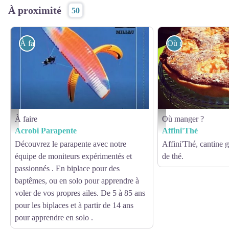
À proximité
50
À faire
Où manger ?
À faire
Où manger ?
Acrobi Parapente - Acrobi Parapente
Affini'Thé - Affini'Thé
Acrobi Parapente
Affini'Thé
Découvrez le parapente avec notre
Affini'Thé, cantine 
équipe de moniteurs expérimentés et
de thé.
passionnés . En biplace pour des
baptêmes, ou en solo pour apprendre à
voler de vos propres ailes. De 5 à 85 ans
pour les biplaces et à partir de 14 ans
pour apprendre en solo .