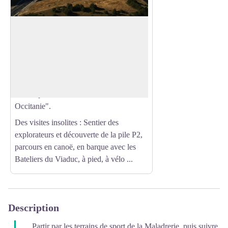
Viaduc de Millau
343 m de haut (une vingtaine de plus que
la Tour Eiffel) pour 2.5 km de long.
Voir l'image en plein écran
36000 tonnes d'acier pour son tablier.
Une prouesse technique, un ouvrage d'art
contemporain classé "Grands Sites
Occitanie".
Des visites insolites : Sentier des
explorateurs et découverte de la pile P2,
parcours en canoë, en barque avec les
Bateliers du Viaduc, à pied, à vélo ...
Description
Partir par les terrains de sport de la Maladrerie, puis suivre