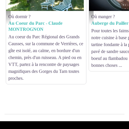
Où dormir ?
Où manger ?
Claude MONTROGNON - OFFICE TOURISME DU PAYS DE LA MUSE ET RAS
Auberge du Pailler - 
Au Coeur du Parc - Claude
Auberge du Pailler
MONTROGNON
Pour toutes les faims
Au coeur du Parc Régional des Grands
notre cuisine à base 
Causses, sur la commune de Verrières, ce
tartine fondante à la 
gîte est isolé, au calme, en bordure d'un
pavé de sandre sauce
chemin, près d'un ruisseau. A pied ou en
boeuf au flambadou ..
VTT, partez à la rencontre de paysages
bonnes choses ...
magnifiques des Gorges du Tarn toutes
proches.