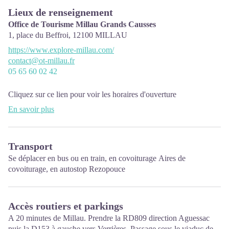
Lieux de renseignement
Office de Tourisme Millau Grands Causses
1, place du Beffroi,
12100
MILLAU
https://www.explore-millau.com/
contact@ot-millau.fr
05 65 60 02 42
Cliquez sur ce lien pour
voir les horaires d'ouverture
En savoir plus
Transport
Se déplacer en
bus ou en train
, en covoiturage
Aires de
covoiturage
, en autostop
Rezopouce
Accès routiers et parkings
A 20 minutes de Millau. Prendre la RD809 direction Aguessac
puis la D153 à gauche vers Verrières. Passage sous le viaduc de