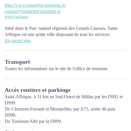
http://www.roquefort-tourisme.fr/
contact@roquefort-tourisme.fr
0565585600
Situé dans le Parc naturel régional des Grands Causses, Saint-
Affrique est une petite ville disposant de tous les services.
L'Office de Tourisme se trouve 1 Boulevard Aristide Briand
En savoir plus
PÉRIODES D’OUVERTURE :
De juillet à août ouvert du lundi au samedi de 10h à 12h30 et de
Transport
14h30 à 18h30
Toutes les informations sur le site de
l'office de tourisme
De septembre à juin :
Tous les samedis matin de 10h à 12h30
Pendant les vacances scolaires de la zone C : du lundi au vendredi
Accès routiers et parkings
de 9h à 12h30 et de 13h30 à 17h30 ; le samedi matin de 10h à
12h30.
Saint-Affrique, à 31 km au Sud-Ouest de Millau par les D992 et
D999.
De Clermont-Ferrand et Montpellier, par A75, sortie 46 puis
D999.
De Toulouse/Albi par la D999.