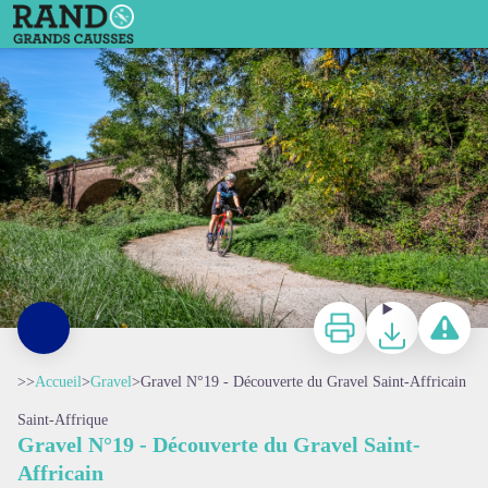
Gravel N°19 - Découverte du Gravel Saint-Affricain
Voie verte - Virginie Govignon
Imprimer
Télécharger
Signaler 
>>
Accueil
>
Gravel
>
Gravel N°19 - Découverte du Gravel Saint-Affricain
Saint-Affrique
Gravel N°19 - Découverte du Gravel Saint-
Affricain