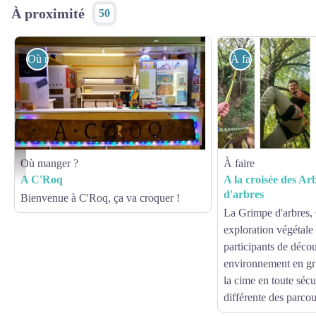
À proximité
50
Où manger ?
À faire
Où manger ?
À faire
A C'Roq - SAVIN CHRISTOPHE
A C'Roq
A la croisée des Ar
d'arbres
Bienvenue à C'Roq, ça va croquer !
La Grimpe d'arbres,
exploration végétale
participants de décou
environnement en gr
la cime en toute sécur
différente des parco