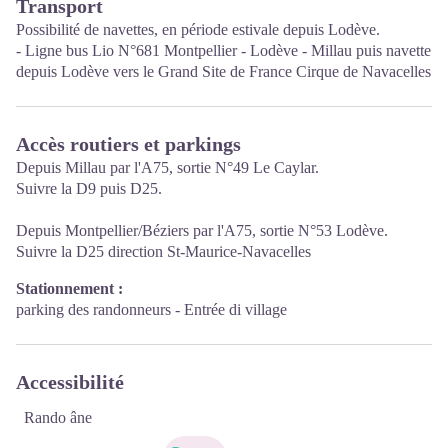
Transport
recherche d’hébergement ou de restaurant, billetterie, activités,
Possibilité de navettes, en période estivale depuis Lodève.
bien-être, patrimoine, découverte des savoir-faire grâce à la
- Ligne bus Lio N°681 Montpellier - Lodève - Millau puis navette
boutique vitrine de territoire…
depuis Lodève vers le Grand Site de France Cirque de Navacelles
Nous vous invitons à partir à la découverte de cette terre sportive,
gourmande, d’Art et d’Histoire qui vous surprendra et vous
séduira à coup sûr !
Accès routiers et parkings
Depuis Millau par l'A75, sortie N°49 Le Caylar.
Suivre la D9 puis D25.
Depuis Montpellier/Béziers par l'A75, sortie N°53 Lodève.
Suivre la D25 direction St-Maurice-Navacelles
Stationnement :
parking des randonneurs - Entrée di village
Accessibilité
Rando âne