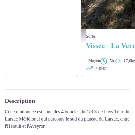
sentier Sorbs - DR - CCLL
Sorbs
Moyen
5h
17,6k
+494m
Description
Cette randonnée est l'une des 4 boucles du GR® de Pays Tour du
Larzac Méridional qui parcours le sud du plateau du Larzac, entre
l'Hérault et l'Aveyron.