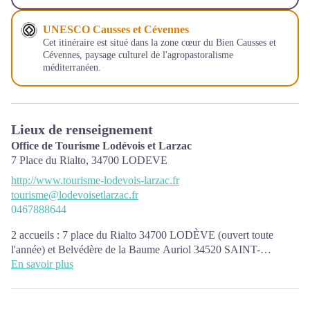
UNESCO Causses et Cévennes
Cet itinéraire est situé dans la zone cœur du Bien Causses et
Cévennes, paysage culturel de l'agropastoralisme
méditerranéen.
Lieux de renseignement
Office de Tourisme Lodévois et Larzac
7 Place du Rialto,
34700
LODEVE
http://www.tourisme-lodevois-larzac.fr
tourisme@lodevoisetlarzac.fr
0467888644
2 accueils : 7 place du Rialto 34700 LODÈVE (ouvert toute
l'année) et Belvédère de la Baume Auriol 34520 SAINT-
MAURICE-DE-NAVACELLES (accueil saisonnier)
En savoir plus
L'équipe de l'Office de Tourisme Lodévois & Larzac vous
conseille et vous accompagne dans la préparation de votre séjour :