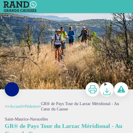
GR® de Pays Tour du Larzac Méridional - Au Cœur du Causse
randonneurs sur le causse - Rodolphe Travel - Vitinova
Imprimer
Télécharger
Signaler 
GR® de Pays Tour du Larzac Méridional - Au
>>
Accueil
>
Pédestre
>
Cœur du Causse
Saint-Maurice-Navacelles
GR® de Pays Tour du Larzac Méridional - Au