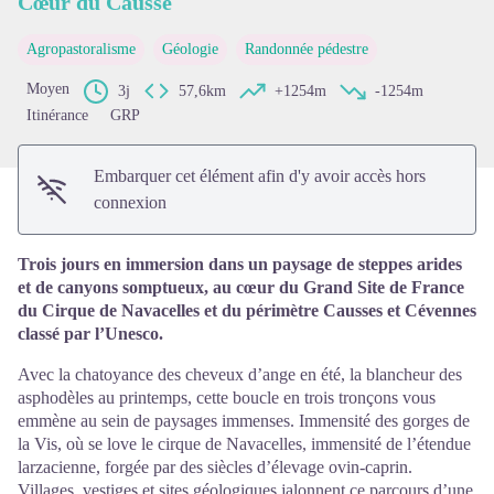
Cœur du Causse
Voir l'image en plein écran
Agropastoralisme
Géologie
Randonnée pédestre
Moyen
3j
57,6km
+1254m
-1254m
Itinérance
GRP
Embarquer cet élément afin d'y avoir accès hors
connexion
Trois jours en immersion dans un paysage de steppes arides
et de canyons somptueux, au cœur du Grand Site de France
du Cirque de Navacelles et du périmètre Causses et Cévennes
classé par l’Unesco.
Avec la chatoyance des cheveux d’ange en été, la blancheur des
asphodèles au printemps, cette boucle en trois tronçons vous
emmène au sein de paysages immenses. Immensité des gorges de
la Vis, où se love le cirque de Navacelles, immensité de l’étendue
larzacienne, forgée par des siècles d’élevage ovin-caprin.
Villages, vestiges et sites géologiques jalonnent ce parcours d’une