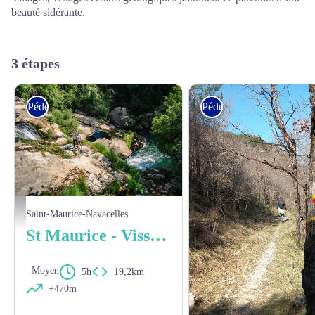
beauté sidérante.
3 étapes
Pédestre
Pédestre
cascade Navacelles - Rodolphe Travel - Vitinova
Saint-Maurice-Navacelles
St Maurice - Vissec / TLM Au Cœur du Causse
Moyen
5h
19,2km
+470m