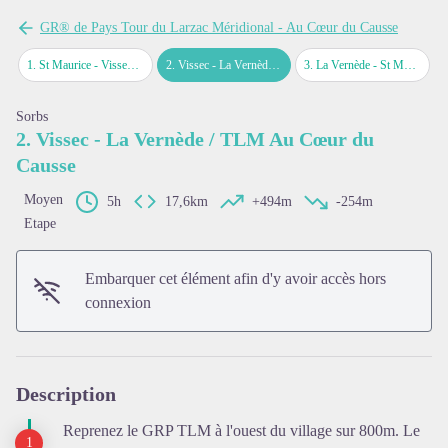
GR® de Pays Tour du Larzac Méridional - Au Cœur du Causse
1
.
St Maurice - Vissec / TLM Au Cœur du Causse
2
.
Vissec - La Vernède / TLM Au Cœur du Causse
3
.
La Vernède - St Maurice Navacelles / TLM Au Cœur du Causse
Sorbs
2. Vissec - La Vernède / TLM Au Cœur du
Causse
Moyen
5h
17,6km
+494m
-254m
Etape
Embarquer cet élément afin d'y avoir accès hors
connexion
Voir l'image en plein écran
Description
Reprenez le GRP TLM à l'ouest du village sur 800m. Le