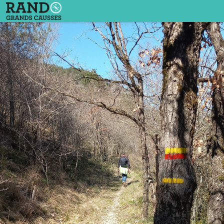
Vissec - La Vernède / TLM Au Cœur du Causse
sentier Sorbs - DR - CCLL