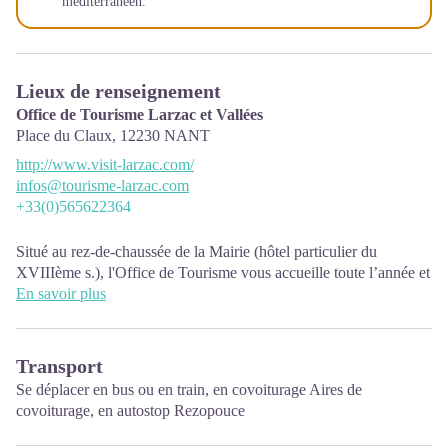
méditerranéen.
Lieux de renseignement
Office de Tourisme Larzac et Vallées
Place du Claux,
12230
NANT
http://www.visit-larzac.com/
infos@tourisme-larzac.com
+33(0)565622364
Situé au rez-de-chaussée de la Mairie (hôtel particulier du
XVIIIème s.), l'Office de Tourisme vous accueille toute l’année et
met à votre disposition de la documentation touristique sur le
En savoir plus
Larzac et les Vallées, le département de l’Aveyron mais également
sur les départements limitrophes. Accès Wifi gratuit.
Transport
Périodes d’ouvertures :
Se déplacer
en bus ou en train
, en covoiturage
Aires de
De novembre à février : mardi 9h00-12h30
covoiturage
, en autostop
Rezopouce
Mars : mardi au vendredi 9h00-12h30