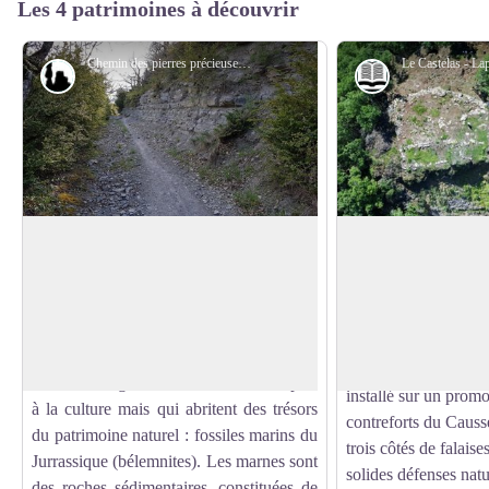
Les 4 patrimoines à découvrir
Chemin des pierres précieuses - Frédéric Pélissier
Géologie
Histoire et pat
Chemins de pierres précieuses
Le Castelas
De ce site ne subsista
Les marnes et les bancs calcaires le long
Castelas’, son nom m
de ce chemin sont très riches en fossiles.
Voir l'image en plein écran
aucune mention n’a é
Ces terrains sédimentaires ont été formés
textes anciens.
il y a environ 200 millions d’années.
Ce castrum à vocation
Les marnes grises sont des terres inaptes
installé sur un prom
à la culture mais qui abritent des trésors
contreforts du Causse
du patrimoine naturel : fossiles marins du
trois côtés de falaise
Jurrassique (bélemnites). Les marnes sont
solides défenses natu
des roches sédimentaires, constituées de