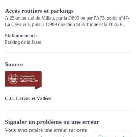
Avril : mardi au vendredi 10h00-12h30 et 14h00-17h30
Mai, juin : mardi au samedi 10h00-12h30 et 14h00-17h30
Accès routiers et parkings
Juillet et août: tous les jours 09h00-13h00
A 25km au sud de Millau, par la D809 ou par l'A75, sortie n°47-
Septembre : mardi au samedi 10h00-12h30 et 14h00-17h30
La Cavalerie, puis la D999 direction St-Affrique et la D562E.
Octobre : mardi au vendredi 9h00-12h30
Stationnement :
Parking de la Jasse
Source
C.C. Larzac et Vallées
Signaler un problème ou une erreur
Vous avez repéré une erreur sur cette