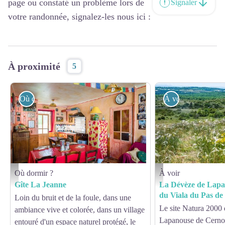
page ou constaté un problème lors de
Signaler
votre randonnée, signalez-les nous ici :
À proximité
5
Où dormir ?
À voir
Où dormir ?
À voir
Niveau 2 : la salle commune colorée et animée - Gîte La Jeanne
Cheveux d'ange sur le Lar
Gîte La Jeanne
La Dévèze de Lapa
du Viala du Pas de
Loin du bruit et de la foule, dans une
Le site Natura 2000 
ambiance vive et colorée, dans un village
Lapanouse de Cernon
entouré d'un espace naturel protégé, le