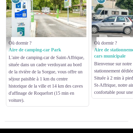
Où dormir ?
Où dormir ?
Aire de camping-car Park - V.GOVIGNON
Aire de stationnement de S
Aire de camping-car Park
Aire de stationnem
cars municipale
L'aire de camping-car de Saint-Affrique,
Bienvenue sur notre 
située dans un cadre verdoyant au bord
stationnement dédié
de la rivière de la Sorgue, vous offre un
Située à 2 min à pied
séjour paisible à 1 km du centre
St-Affrique, notre ai
historique de la ville et 14 km des caves
confortable pour une
d'affinage de Roquefort (15 min en
voiture).