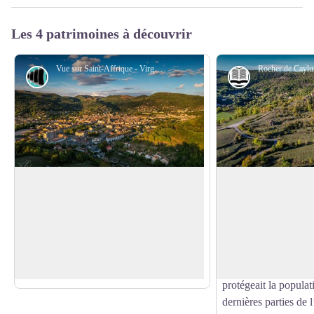
Les 4 patrimoines à découvrir
Vue sur Saint-Affrique - Virginie Govignon
Point de vue
Histoire et pat
Vue sur Saint-Affrique
Le Rocher de Cayl
À la fin de la journée, ce point de vue
Perché à 519 mètres,
offre un panorama exceptionnel sur la
Caylus est l’ancien 
Voir l'image en plein écran
ville de Saint-Affrique, idéal pour
des comtes de Caylus
capturer de superbes photos dans une
siècle. Ce château, d
lumière douce et chaleureuse.
formait le cœur d’un 
protégeait la populat
dernières parties de 