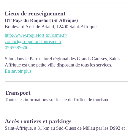
Lieux de renseignement
OT Pays du Roquefort (St-Affrique)
Boulevard Aristide Briand,
12400
Saint-Affrique
http://www.roquefort-tourisme.fr/
contact@roquefort-tourisme.fr
0565585600
Situé dans le Parc naturel régional des Grands Causses, Saint-
Affrique est une petite ville disposant de tous les services.
L'Office de Tourisme se trouve 1 Boulevard Aristide Briand
En savoir plus
PÉRIODES D’OUVERTURE :
De juillet à août ouvert du lundi au samedi de 10h à 12h30 et de
Transport
14h30 à 18h30
Toutes les informations sur le site de
l'office de tourisme
De septembre à juin :
Tous les samedis matin de 10h à 12h30
Pendant les vacances scolaires de la zone C : du lundi au vendredi
Accès routiers et parkings
de 9h à 12h30 et de 13h30 à 17h30 ; le samedi matin de 10h à
12h30.
Saint-Affrique, à 31 km au Sud-Ouest de Millau par les D992 et