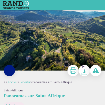
Panoramas sur Saint-Affrique
Panorama sur Saint-Affrique - Virginie Govignon
Imprimer
Télécharger
Signaler 
>>
Accueil
>
Pédestre
>
Panoramas sur Saint-Affrique
Saint-Affrique
Panoramas sur Saint-Affrique