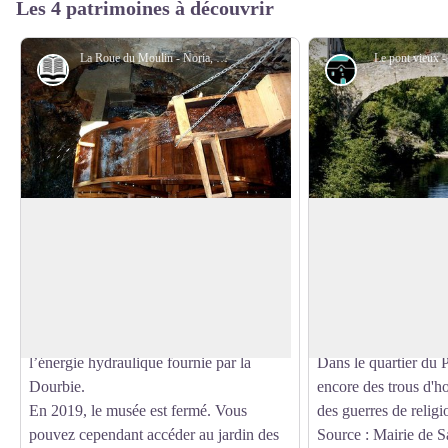
Les 4 patrimoines à découvrir
La Roue du Moulin - Noria, Maison de l'Eau
Le pont vieux -
Histoire et patrimoine
Architecture
Noria, moulin du XIIIème s.
Le pont vieux
Noria, c’est le vieux Moulin du Pont du
Situé dans le plus an
XIIIème siècle: il fut moulin à grain,
village, ce pont de 
Voir l'image en plein écran
moulin foulon, filature au gré des
seule arche enjambe 
conjonctures et dernièrement minoterie
Datant du XIIIe siècle
puis centrale hydroélectrique, grâce à
XVIIIe le principal p
l’énergie hydraulique fournie par la
Dans le quartier du 
Dourbie.
encore des trous d'h
En 2019, le musée est fermé. Vous
des guerres de religi
pouvez cependant accéder au jardin des
Source : Mairie de S