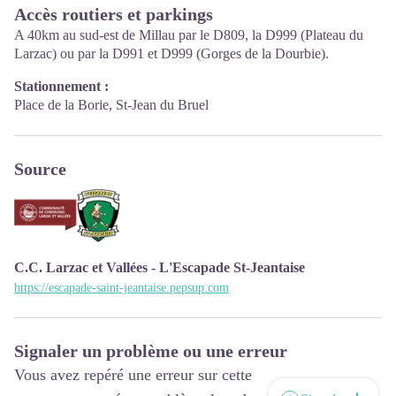
Mai, juin : mardi au samedi 10h00-12h30 et 14h00-17h30
Accès routiers et parkings
Juillet et août: tous les jours 09h00-13h00
A 40km au sud-est de Millau par le D809, la D999 (Plateau du
Septembre : mardi au samedi 10h00-12h30 et 14h00-17h30
Larzac) ou par la D991 et D999 (Gorges de la Dourbie).
Octobre : mardi au vendredi 9h00-12h30
Stationnement :
Place de la Borie, St-Jean du Bruel
Source
C.C. Larzac et Vallées - L'Escapade St-Jeantaise
https://escapade-saint-jeantaise.pepsup.com
Signaler un problème ou une erreur
Vous avez repéré une erreur sur cette