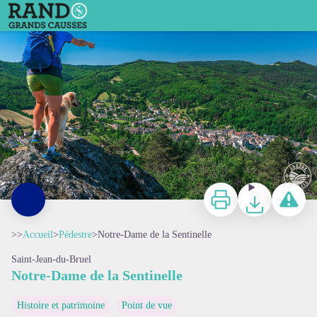
Notre-Dame de la Sentinelle
Panorama depuis Notre-Dame de la Sentinelle - Virginie Govignon - OT Larzac et Vallées
Imprimer
Télécharger
Signaler 
>>
Accueil
>
Pédestre
>
Notre-Dame de la Sentinelle
Saint-Jean-du-Bruel
Notre-Dame de la Sentinelle
Voir l'image en plein écran
Histoire et patrimoine
Point de vue