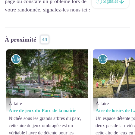
page ou constaté un problème lors de
Signaler
votre randonnée, signalez-les nous ici :
À proximité
44
À faire
À faire
À faire
À faire
©V. Govignon - OT Larzac Vallées
Aire de loisirs de La Roqu
Aire de jeux du Parc de la mairie
Aire de loisirs de 
Nichée sous les grands arbres du parc,
Un espace détente po
cette aire de jeux ombragée est un
deux pas de la rivière
véritable havre de détente pour les
cette aire de jeux en 