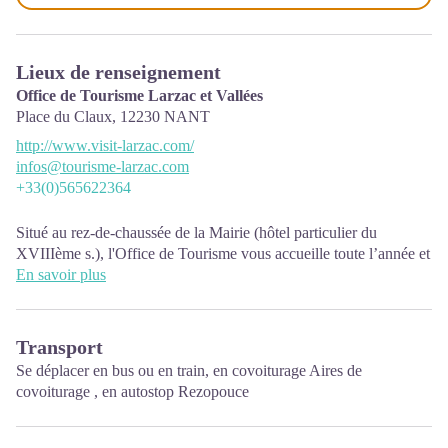
Lieux de renseignement
Office de Tourisme Larzac et Vallées
Place du Claux,
12230
NANT
http://www.visit-larzac.com/
infos@tourisme-larzac.com
+33(0)565622364
Situé au rez-de-chaussée de la Mairie (hôtel particulier du
XVIIIème s.), l'Office de Tourisme vous accueille toute l’année et
met à votre disposition de la documentation touristique sur le
En savoir plus
Larzac et les Vallées, le département de l’Aveyron mais également
sur les départements limitrophes. Accès Wifi gratuit.
Transport
Périodes d’ouvertures :
Se déplacer
en bus ou en train
, en covoiturage
Aires de
De novembre à février : mardi 9h00-12h30
covoiturage
,
en autostop
Rezopouce
Mars : mardi au vendredi 9h00-12h30
Avril : mardi au vendredi 10h00-12h30 et 14h00-17h30