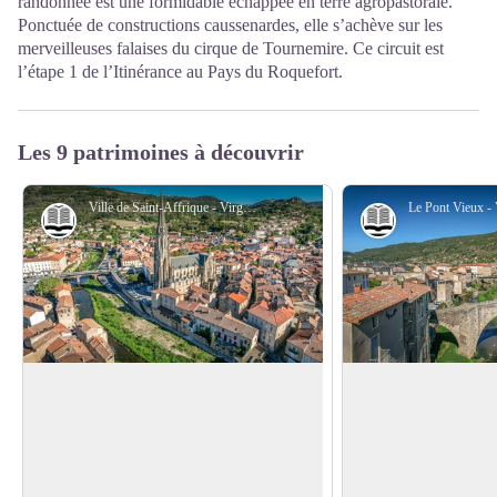
randonnée est une formidable échappée en terre agropastorale.
Ponctuée de constructions caussenardes, elle s’achève sur les
merveilleuses falaises du cirque de Tournemire. Ce circuit est
l’étape 1 de l’Itinérance au Pays du Roquefort.
Les 9 patrimoines à découvrir
Ville de Saint-Affrique - Virginie Govignon
Histoire et patrimoine
Histoire et pat
Ville de Saint-Affrique
Le Pont Vieux de S
Le nom de Saint-Affrique, avec ses deux
Classé monument his
"F", intrigue souvent. Son origine
Vieux compte parmi 
Voir l'image en plein écran
remonte au Ve siècle, lorsque les
médiévaux de France,
Wisigoths Ariens persécutaient les
Avec son architecture