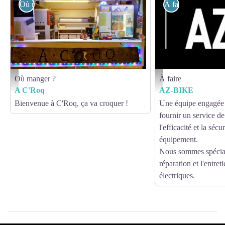
Où manger ?
À faire
Où manger ?
À faire
A C'Roq - SAVIN CHRISTOPHE
AZ-BIKE
A C'Roq
AZ-BIKE
Bienvenue à C'Roq, ça va croquer !
Une équipe engagée 
fournir un service de
l'efficacité et la sécu
équipement.
Nous sommes spécial
réparation et l'entret
électriques.