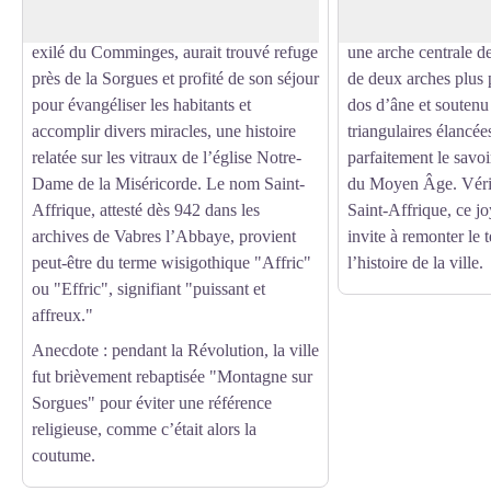
chrétiens catholiques. Africanus, évêque
et élégante, il enjamb
exilé du Comminges, aurait trouvé refuge
une arche centrale d
près de la Sorgues et profité de son séjour
de deux arches plus p
pour évangéliser les habitants et
dos d’âne et soutenu 
accomplir divers miracles, une histoire
triangulaires élancées,
relatée sur les vitraux de l’église Notre-
parfaitement le savoi
Dame de la Miséricorde. Le nom Saint-
du Moyen Âge. Véri
Affrique, attesté dès 942 dans les
Saint-Affrique, ce jo
archives de Vabres l’Abbaye, provient
invite à remonter le 
peut-être du terme wisigothique "Affric"
l’histoire de la ville.
ou "Effric", signifiant "puissant et
affreux."
Anecdote : pendant la Révolution, la ville
fut brièvement rebaptisée "Montagne sur
Sorgues" pour éviter une référence
religieuse, comme c’était alors la
coutume.