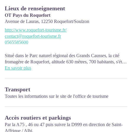
Lieux de renseignement
OT Pays du Roquefort
Avenue de Lauras,
12250
Roquefort/Soulzon
http://www.roquefort-tourisme.fr/
contact@roquefort-tourisme.fr
0565585600
Situé dans le Parc naturel régional des Grands Causses, la cité
fromagère de Roquefort, altitude 630 mètres, 700 habitants, s'étire
au flanc du célèbre éboulis du Rocher du Combalou, au sud du
En savoir plus
Larzac.
PÉRIODES D’OUVERTURE :
L’Office de Tourisme est ouvert à l’année :
Transport
• En juillet, août et jusqu'au 18 septembre : du lundi au
Toutes les informations sur le site de
l'office de tourisme
samedi : 9h30-12h30 & 13h30-17h00
• De septembre à juin : du lundi au vendredi : 9h30-12h30 &
13h30-17h00, fermé le samedi et dimanche.
Accès routiers et parkings
Par la A75 , 46 ou 47 puis suivre la D999 en direction de Saint-
Affrique / Albi.