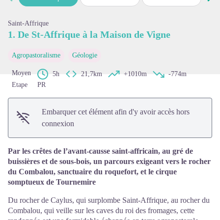
Étape précédente
Étap
Voir l'image en plein écran
Saint-Affrique
1. De St-Affrique à la Maison de Vigne
Agropastoralisme
Géologie
Moyen
5h
21,7km
+1010m
-774m
Etape
PR
Embarquer cet élément afin d'y avoir accès hors
connexion
Par les crêtes de l’avant-causse saint-affricain, au gré de
buissières et de sous-bois, un parcours exigeant vers le rocher
du Combalou, sanctuaire du roquefort, et le cirque
somptueux de Tournemire
Du rocher de Caylus, qui surplombe Saint-Affrique, au rocher du
Combalou, qui veille sur les caves du roi des fromages, cette